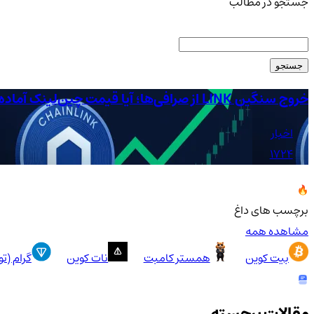
جستجو در مطالب
جستجو
خروج سنگین LINK از صرافی‌ها؛ آیا قیمت چین‌لینک آماده جهش است؟
اخبار
1724
برچسب های داغ
مشاهده همه
بیت کوین
همستر کامبت
نات کوین
گرام (ت