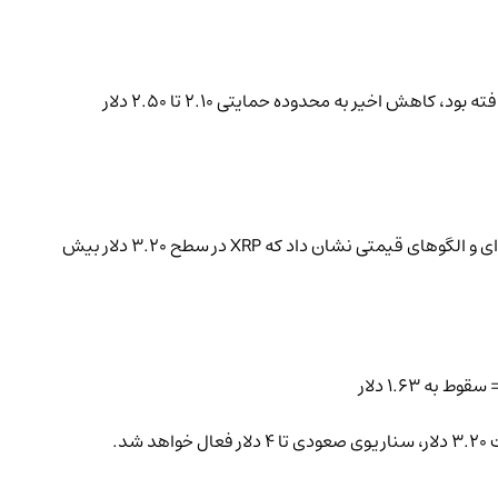
برخی کارشناسان معتقدند که این تنها یک اصلاح تکنیکال در روند صعودی XRP است. با توجه به اینکه این رمزارز در ژانویه تا 3.30 دلار افزایش یافته بود، کاهش اخیر به محدوده حمایتی 2.10 تا 2.50 دلار
طبق گزارش پلتفرم هوش مصنوعی The Coin Republic، این سقوط از قبل قابل پیش‌بینی بود. مدل هوش مصنوعی بر اساس داده‌های زنجیره‌ای و الگوهای قیمتی نشان داد که XRP در سطح 3.20 دلار بیش