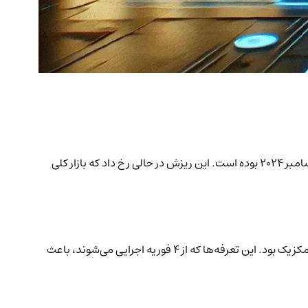
ارز دیجیتال XRP در تاریخ 3 فوریه 2025 طی 24 ساعت 26% سقوط کرد و به 2.12 دلار رسید. این کمترین قیمت ثبت‌شده برای این رمزارز از 31 دسامبر 2024 بوده است. این ریزش در حالی رخ داد که بازار کلی
و دیگر رمزارزها، اعلامیه دونالد ترامپ در 1 فوریه 2025 مبنی بر وضع تعرفه‌های تجاری جدید بر چین، کانادا و مکزیک بود. این تعرفه‌ها که از 4 فوریه اجرایی می‌شوند، باعث