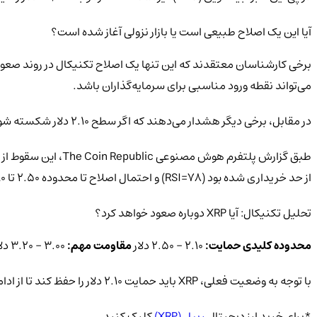
آیا این یک اصلاح طبیعی است یا بازار نزولی آغاز شده است؟
می‌تواند نقطه ورود مناسبی برای سرمایه‌گذاران باشد.
در مقابل، برخی دیگر هشدار می‌دهند که اگر سطح 2.10 دلار شکسته شود، XRP ممکن است تا 1.63 دلار سقوط کند.
از حد خریداری شده بود (RSI=78) و احتمال اصلاح تا محدوده 2.50 تا 2.90 دلار وجود داشت.
تحلیل تکنیکال: آیا XRP دوباره صعود خواهد کرد؟
محدوده کلیدی حمایت:
2.10 – 2.50 دلار
مقاومت مهم:
3.00 – 3.20 دلار حفظ حمایت 2.50 دلار = احتمال جهش به 3.20 دلار شکست 2.10 دلار = سقوط به 1.63 دلار
با توجه به وضعیت فعلی، XRP باید حمایت 2.10 دلار را حفظ کند تا از ادامه روند نزولی جلوگیری شود. در صورت بازگشت قیمت و شکست مقاومت 3.20 دلار، سناریوی صعودی تا 4 دلار فعال خواهد شد.
*برای خرید ارز دیجیتال
ریپل (XRP)
کلیک کنید.