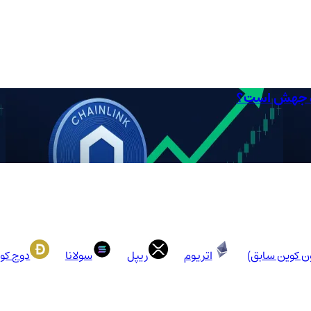
ون کوین سابق)
اتریوم
ریپل
سولانا
دوج کو