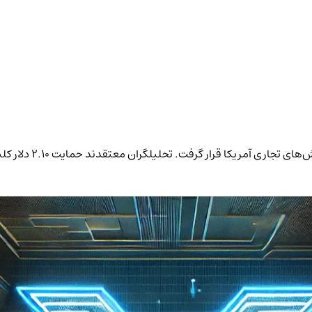
XRP با سقوط 26 درصدی