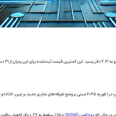
دوج‌کوین (DOGE)
با 15٪ سقوط به 0.27 دلار کاهش یافت.