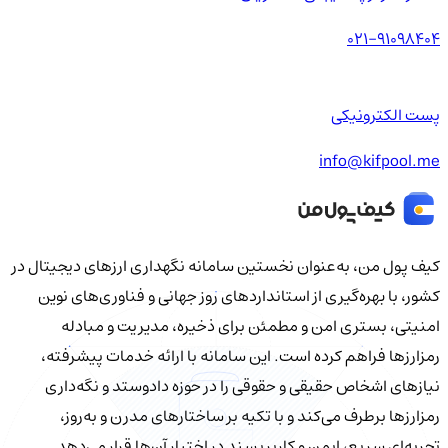
021-91098404
پست الکترونیکی
info@kifpool.me
کیف‌ پول من، به‌عنوان نخستین سامانه نگهداری ارزهای دیجیتال در
کشور، با بهره‌گیری از استانداردهای روز جهانی و فناوری‌های نوین
امنیتی، بستری امن و مطمئن برای ذخیره، مدیریت و مبادله
رمزارزها فراهم کرده است. این سامانه با ارائه خدمات پیشرفته،
نیازهای اشخاص حقیقی و حقوقی را در حوزه دادوستد و نگه‌داری
رمزارزها برطرف می‌کند و با تکیه بر ساختارهای مدرن و به‌روز،
تجربه‌ای سریع، ایمن و کاربرپسند در اختیار آن‌ها قرار می‌دهد.