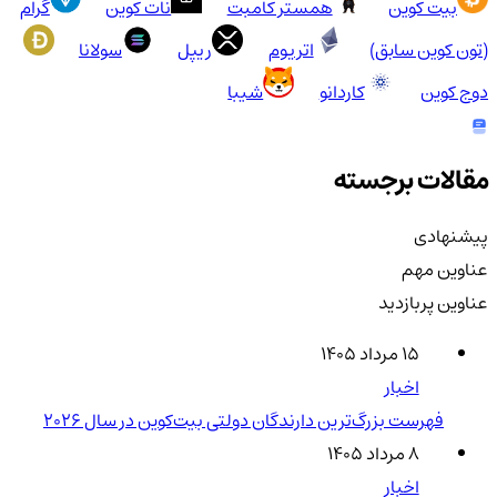
بیت کوین
همستر کامبت
نات کوین
گرام
(تون کوین سابق)
اتریوم
ریپل
سولانا
دوج کوین
کاردانو
شیبا
مقالات برجسته
پیشنهادی
عناوین مهم
عناوین پربازدید
۱۵ مرداد ۱۴۰۵
اخبار
فهرست بزرگ‌ترین دارندگان دولتی بیت‌کوین در سال 2026
۸ مرداد ۱۴۰۵
اخبار