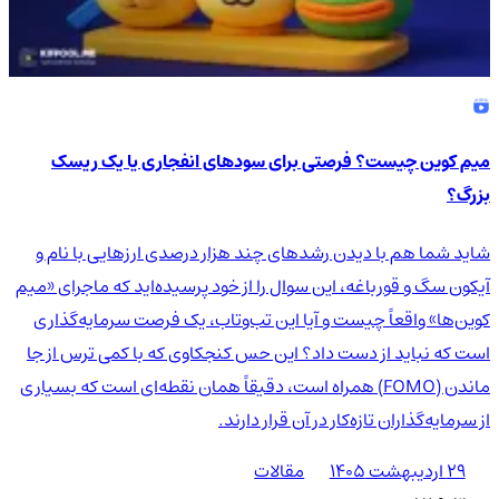
میم کوین چیست؟ فرصتی برای سودهای انفجاری یا یک ریسک
بزرگ؟
شاید شما هم با دیدن رشدهای چند هزار درصدی ارزهایی با نام و
آیکون سگ و قورباغه، این سوال را از خود پرسیده‌اید که ماجرای «میم
کوین‌ها» واقعاً چیست و آیا این تب‌وتاب، یک فرصت سرمایه‌گذاری
است که نباید از دست داد؟ این حس کنجکاوی که با کمی ترس از جا
ماندن (FOMO) همراه است، دقیقاً همان نقطه‌ای است که بسیاری
از سرمایه‌گذاران تازه‌کار در آن قرار دارند.
۲۹ اردیبهشت ۱۴۰۵
مقالات