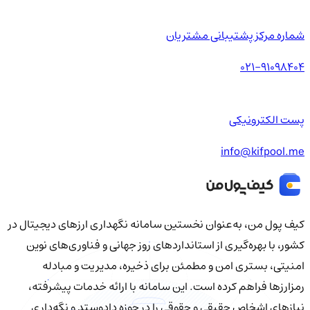
شماره مرکز پشتیبانی مشتریان
021-91098404
پست الکترونیکی
info@kifpool.me
کیف‌ پول من، به‌عنوان نخستین سامانه نگهداری ارزهای دیجیتال در
کشور، با بهره‌گیری از استانداردهای روز جهانی و فناوری‌های نوین
امنیتی، بستری امن و مطمئن برای ذخیره، مدیریت و مبادله
رمزارزها فراهم کرده است. این سامانه با ارائه خدمات پیشرفته،
نیازهای اشخاص حقیقی و حقوقی را در حوزه دادوستد و نگه‌داری