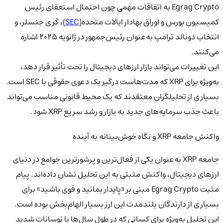
Egrag Crypto به اتفاقات مهمی چون احتمال استعفای رئیس
کمیسیون بورس و اوراق بهادار ایالات متحده(
SEC
)، گری جنسلر، و
انتخاب دونالد ترامپ به‌عنوان رئیس‌جمهور در ژانویه 2025 اشاره
می‌کنند.
این تغییرات می‌تواند بازار ارزهای دیجیتال را تحت تأثیر قرار دهد،
به‌ویژه برای XRP که مدت‌هاست درگیر یک دعوی حقوقی با SEC است.
بسیاری از تحلیلگران معتقدند که یک محیط قانونی مناسب می‌تواند
باعث جذب سرمایه‌های جدید به بازار و رشد سریع XRP شود.
واکنش جامعه XRP و نگاه خوش‌بینانه به آینده
جامعه XRP به‌عنوان یکی از فعال‌ترین و پرشورترین جوامع در دنیای
ارزهای دیجیتال، واکنش مثبتی به این تحلیل نشان داده‌اند. پیام
مثبت Egrag Crypto مبنی بر «پایدار بمانید و قوی باشید» برای
بسیاری از دارندگان بلندمدت این ارز بسیار الهام‌بخش بوده است.
این تحلیل به‌ویژه برای کسانی که در طول سال‌ها با نوسانات شدید