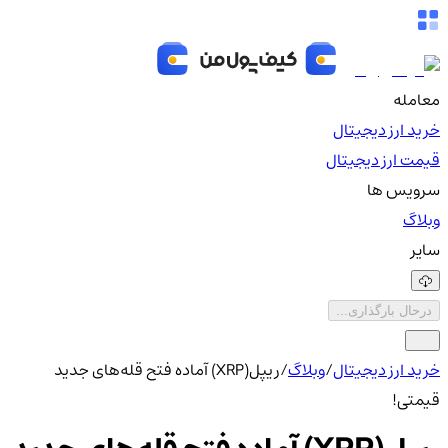
معامله
خرید ارز دیجیتال
قیمت ارز دیجیتال
سرویس ها
وبلاگ
سایر
درحال بارگذاری...
خرید ارز دیجیتال
/
وبلاگ
/
ریپل(XRP) آماده فتح قله‌های جدید
قیمتی!