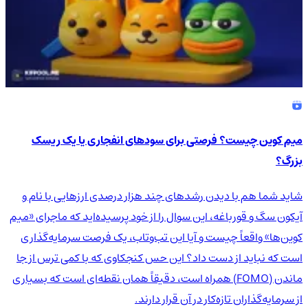
میم کوین چیست؟ فرصتی برای سودهای انفجاری یا یک ریسک
بزرگ؟
شاید شما هم با دیدن رشدهای چند هزار درصدی ارزهایی با نام و
آیکون سگ و قورباغه، این سوال را از خود پرسیده‌اید که ماجرای «میم
کوین‌ها» واقعاً چیست و آیا این تب‌وتاب، یک فرصت سرمایه‌گذاری
است که نباید از دست داد؟ این حس کنجکاوی که با کمی ترس از جا
ماندن (FOMO) همراه است، دقیقاً همان نقطه‌ای است که بسیاری
از سرمایه‌گذاران تازه‌کار در آن قرار دارند.