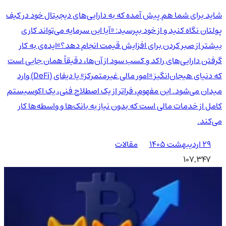
شاید برای شما هم پیش آمده که به دارایی‌های دیجیتال خود در کیف
پولتان نگاه کنید و از خود بپرسید: «آیا این سرمایه می‌تواند کاری
بیشتر از صبر کردن برای افزایش قیمت انجام دهد؟»ایده‌ی به کار
گرفتن دارایی‌های راکد و کسب سود از آن‌ها، دقیقاً همان جایی است
که دنیای هیجان‌انگیز «امور مالی غیرمتمرکز» یا دیفای (DeFi) وارد
میدان می‌شود. این مفهوم، فراتر از یک اصطلاح فنی، یک اکوسیستم
کامل از خدمات مالی است که بدون نیاز به بانک‌ها و واسطه‌ها کار
می‌کند.
۲۹ اردیبهشت ۱۴۰۵
مقالات
107,347