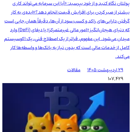
پولتان نگاه کنید و از خود بپرسید: «آیا این سرمایه می‌تواند کاری
بیشتر از صبر کردن برای افزایش قیمت انجام دهد؟»ایده‌ی به کار
گرفتن دارایی‌های راکد و کسب سود از آن‌ها، دقیقاً همان جایی است
که دنیای هیجان‌انگیز «امور مالی غیرمتمرکز» یا دیفای (DeFi) وارد
میدان می‌شود. این مفهوم، فراتر از یک اصطلاح فنی، یک اکوسیستم
کامل از خدمات مالی است که بدون نیاز به بانک‌ها و واسطه‌ها کار
می‌کند.
۲۹ اردیبهشت ۱۴۰۵
مقالات
107,429