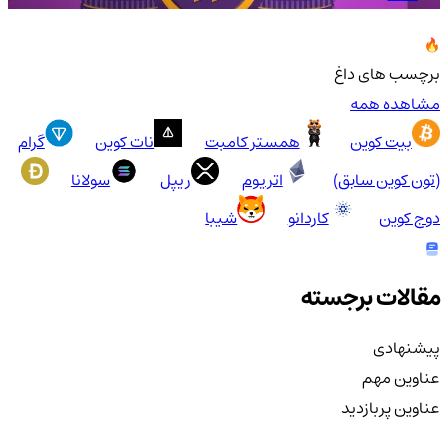
برچسب های داغ
مشاهده همه
بیت کوین
همستر کامبت
نات کوین
گرام
(تون کوین سابق)
اتریوم
ریپل
سولانا
دوج کوین
کاردانو
شیبا
مقالات برجسته
پیشنهادی
عناوین مهم
عناوین پربازدید