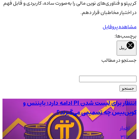
کریپتو و فناوری‌های نوین مالی را به‌صورت ساده، کاربردی و قابل فهم
در اختیار مخاطبان قرار دهم.
مشاهده پروفایل
برچسب‌ها:
ریپل
جستجو در مطالب
جستجو
انتظار برای لیست شدن PI ادامه دارد؛ بایننس و
کوین‌بیس چه تصمیمی می‌گیرند؟
ETF 
اخبار
3112