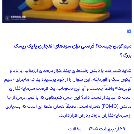
میم کوین چیست؟ فرصتی برای سودهای انفجاری یا یک ریسک
بزرگ؟
شاید شما هم با دیدن رشدهای چند هزار درصدی ارزهایی با نام و
آیکون سگ و قورباغه، این سوال را از خود پرسیده‌اید که ماجرای «میم
کوین‌ها» واقعاً چیست و آیا این تب‌وتاب، یک فرصت سرمایه‌گذاری
است که نباید از دست داد؟ این حس کنجکاوی که با کمی ترس از جا
ماندن (FOMO) همراه است، دقیقاً همان نقطه‌ای است که بسیاری
از سرمایه‌گذاران تازه‌کار در آن قرار دارند.
۲۹ اردیبهشت ۱۴۰۵
مقالات