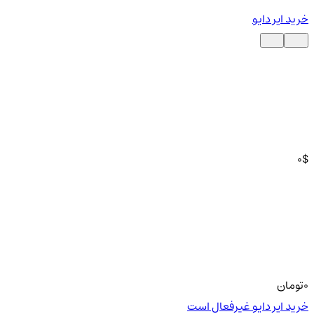
خرید ایر دایو
0
$
0
تومان
خرید ایر دایو غیرفعال است