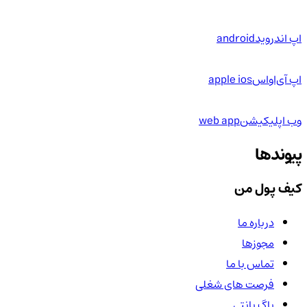
اپ اندروید
android
اپ آی‌او‌اس
apple ios
وب اپلیکیشن
web app
پیوندها
کیف پول من
درباره ما
مجوزها
تماس با ما
فرصت های شغلی
باگ بانتی