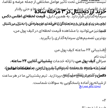
قیمت اطلس دکس تحت تأثیر عوامل مختلفی از جمله عرضه و تقاضا،
اخبار اقتصادی جهان، سیاست‌های مالی کشورها و حتی رفتار
خرید ارز دیجیتال در 3 مرحله ساده
سرمایه‌گذاران قرار دارد. به همین دلیل،
قیمت لحظه‌ای اطلس دکس
اهمیت زیادی دارد و معامله‌گران حرفه‌ای همواره آن را دنبال می‌کنند.
برای خرید و فروش ارز دیجیتال کافی‌ست این مراحل را به‌ترتیب دنبال
شما نیز می‌توانید با مشاهده قیمت لحظه‌ای در کیف پول من،
کنید:
بهترین تصمیم‌های سرمایه‌گذاری را بگیرید.
01
پشتیبانی ۲۴ ساعته کیف پول من
ثبت نام
صرافی
کیف پول من
با ارائه خدمات
پشتیبانی آنلاین ۲۴ ساعته
،
ابتدا با مراجعه به صفحه ثبت‌نام کیف‌ پول من، مراحل ابتدایی ایجاد
همیشه همراه شماست تا بتوانید بدون نگرانی به
معاملات اطلس
حساب کاربری را تکمیل کنید.
دکس
و سایر ارزهای دیجیتال بپردازید. تیم پشتیبانی ما در هر ساعت
از شبانه‌روز آماده پاسخگویی به سوالات شماست.
ثبت نام سریع
02
خرید ارز دیجیتال