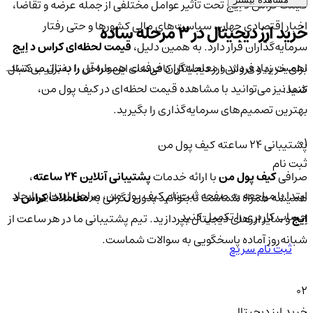
قیمت کراس د اِیج تحت تأثیر عوامل مختلفی از جمله عرضه و تقاضا،
اخبار اقتصادی جهان، سیاست‌های مالی کشورها و حتی رفتار
خرید ارز دیجیتال در 3 مرحله ساده
سرمایه‌گذاران قرار دارد. به همین دلیل،
قیمت لحظه‌ای کراس د اِیج
اهمیت زیادی دارد و معامله‌گران حرفه‌ای همواره آن را دنبال می‌کنند.
برای خرید و فروش ارز دیجیتال کافی‌ست این مراحل را به‌ترتیب دنبال
شما نیز می‌توانید با مشاهده قیمت لحظه‌ای در کیف پول من،
کنید:
بهترین تصمیم‌های سرمایه‌گذاری را بگیرید.
01
پشتیبانی ۲۴ ساعته کیف پول من
ثبت نام
صرافی
کیف پول من
با ارائه خدمات
پشتیبانی آنلاین ۲۴ ساعته
،
ابتدا با مراجعه به صفحه ثبت‌نام کیف‌ پول من، مراحل ابتدایی ایجاد
همیشه همراه شماست تا بتوانید بدون نگرانی به
معاملات کراس د
حساب کاربری را تکمیل کنید.
اِیج
و سایر ارزهای دیجیتال بپردازید. تیم پشتیبانی ما در هر ساعت از
شبانه‌روز آماده پاسخگویی به سوالات شماست.
ثبت نام سریع
02
خرید ارز دیجیتال