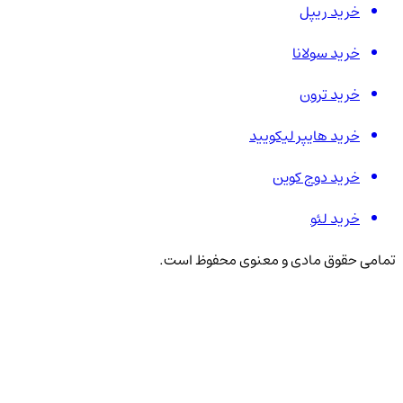
خرید ریپل
خرید سولانا
خرید ترون
خرید هایپر لیکویید
خرید دوج کوین
خرید لئو
تمامی حقوق مادی و معنوی محفوظ است.