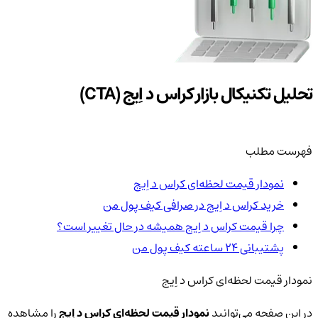
تحلیل تکنیکال بازار کراس د اِیج (CTA)
فهرست مطلب
نمودار قیمت لحظه‌ای کراس د اِیج
خرید کراس د اِیج در صرافی کیف پول من
چرا قیمت کراس د اِیج همیشه در حال تغییر است؟
پشتیبانی ۲۴ ساعته کیف پول من
نمودار قیمت لحظه‌ای کراس د اِیج
در این صفحه می‌توانید
نمودار قیمت لحظه‌ای کراس د اِیج
را مشاهده