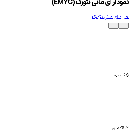
نمودار ای مانی نتورک (EMYC)
خرید ای مانی نتورک
0.0006
$
117
تومان