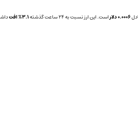
ادل
0.0006 دلار
است. این ارز نسبت به ۲۴ ساعت گذشته
3.1%
افت
داشته