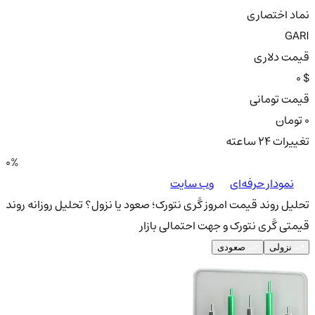
نماد اختصاری
GARI
قیمت دلاری
0 $
قیمت تومانی
0 تومان
تغییرات ۲۴ ساعته
0%
نمودار حرفه‌ای
وب سایت
تحلیل روند قیمت امروز گَری نتورک؛ صعود یا نزول؟
تحلیل روزانه روند
قیمتی گَری نتورک و جهت احتمالی بازار
نزولی
صعودی