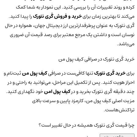
کرده و روند تغییرات آن را بررسی کنید. این نمودار به شما کمک
می‌کند تا بهترین زمان برای
خرید و فروش گَری نتورک
را پیدا کنید.
گَری نتورک به عنوان پرطرفدارترین ارز دیجیتال جهان، همواره در حال
نوسان است و داشتن یک مرجع معتبر برای رصد قیمت آن ضروری
می‌باشد.
خرید گَری نتورک در صرافی کیف پول من
برای
خرید گَری نتورک
تنها کافی‌ست در صرافی
کیف پول من
ثبت‌نام و
احراز هویت کنید. پس از تکمیل این مراحل، می‌توانید به راحتی و در
چند دقیقه گَری نتورک بخرید و در
کیف پول امن
خود نگهداری کنید.
مزیت اصلی کیف پول من، کارمزد پایین و سرعت بالای
تراکنش‌هاست.
چرا قیمت گَری نتورک همیشه در حال تغییر است؟
مشاهده بیشتر