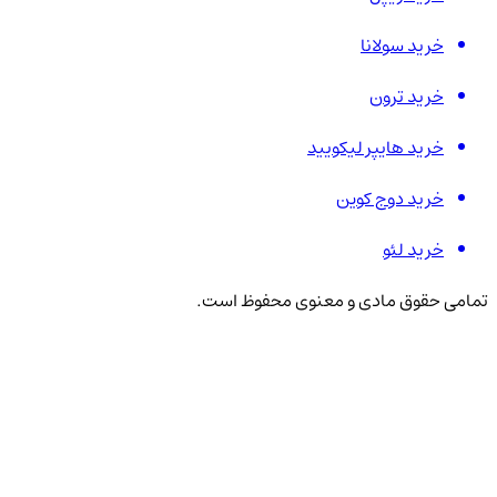
خرید سولانا
خرید ترون
خرید هایپر لیکویید
خرید دوج کوین
خرید لئو
تمامی حقوق مادی و معنوی محفوظ است.