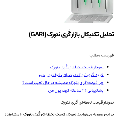
تحلیل تکنیکال بازار گَری نتورک (GARI)
فهرست مطلب
نمودار قیمت لحظه‌ای گَری نتورک
خرید گَری نتورک در صرافی کیف پول من
چرا قیمت گَری نتورک همیشه در حال تغییر است؟
پشتیبانی ۲۴ ساعته کیف پول من
نمودار قیمت لحظه‌ای گَری نتورک
در این صفحه می‌توانید
نمودار قیمت لحظه‌ای گَری نتورک
را مشاهده