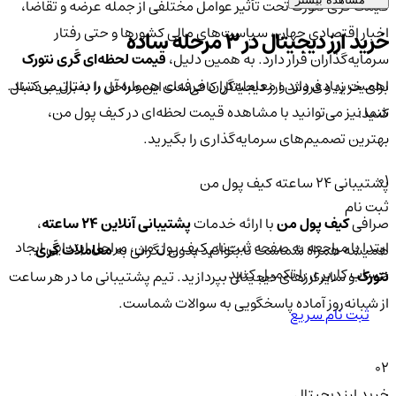
قیمت گَری نتورک تحت تأثیر عوامل مختلفی از جمله عرضه و تقاضا،
اخبار اقتصادی جهان، سیاست‌های مالی کشورها و حتی رفتار
خرید ارز دیجیتال در 3 مرحله ساده
سرمایه‌گذاران قرار دارد. به همین دلیل،
قیمت لحظه‌ای گَری نتورک
اهمیت زیادی دارد و معامله‌گران حرفه‌ای همواره آن را دنبال می‌کنند.
برای خرید و فروش ارز دیجیتال کافی‌ست این مراحل را به‌ترتیب دنبال
شما نیز می‌توانید با مشاهده قیمت لحظه‌ای در کیف پول من،
کنید:
بهترین تصمیم‌های سرمایه‌گذاری را بگیرید.
01
پشتیبانی ۲۴ ساعته کیف پول من
ثبت نام
صرافی
کیف پول من
با ارائه خدمات
پشتیبانی آنلاین ۲۴ ساعته
،
ابتدا با مراجعه به صفحه ثبت‌نام کیف‌ پول من، مراحل ابتدایی ایجاد
همیشه همراه شماست تا بتوانید بدون نگرانی به
معاملات گَری
حساب کاربری را تکمیل کنید.
نتورک
و سایر ارزهای دیجیتال بپردازید. تیم پشتیبانی ما در هر ساعت
از شبانه‌روز آماده پاسخگویی به سوالات شماست.
ثبت نام سریع
02
خرید ارز دیجیتال