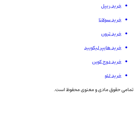
خرید ریپل
خرید سولانا
خرید ترون
خرید هایپر لیکویید
خرید دوج کوین
خرید لئو
تمامی حقوق مادی و معنوی محفوظ است.