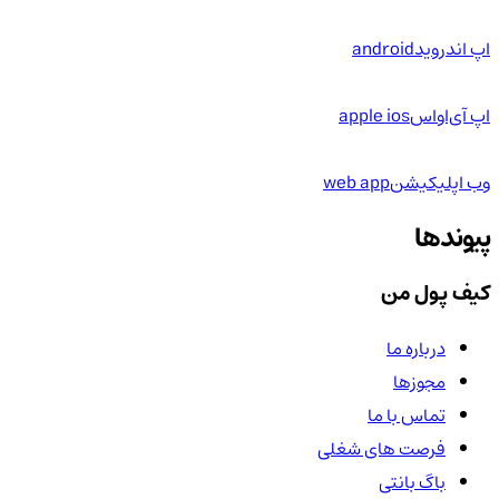
اپ اندروید
android
اپ آی‌او‌اس
apple ios
وب اپلیکیشن
web app
پیوندها
کیف پول من
درباره ما
مجوزها
تماس با ما
فرصت های شغلی
باگ بانتی