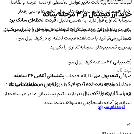
قیمت سانگ برد تحت تأثیر عوامل مختلفی از جمله عرضه و تقاضا،
اخبار اقتصادی جهان، سیاست‌های مالی کشورها و حتی رفتار
خرید ارز دیجیتال در 3 مرحله ساده
سرمایه‌گذاران قرار دارد. به همین دلیل،
قیمت لحظه‌ای سانگ برد
اهمیت زیادی دارد و معامله‌گران حرفه‌ای همواره آن را دنبال می‌کنند.
برای خرید و فروش ارز دیجیتال کافی‌ست این مراحل را به‌ترتیب دنبال
شما نیز می‌توانید با مشاهده قیمت لحظه‌ای در کیف پول من،
کنید:
بهترین تصمیم‌های سرمایه‌گذاری را بگیرید.
01
پشتیبانی ۲۴ ساعته کیف پول من
ثبت نام
صرافی
کیف پول من
با ارائه خدمات
پشتیبانی آنلاین ۲۴ ساعته
،
ابتدا با مراجعه به صفحه ثبت‌نام کیف‌ پول من، مراحل ابتدایی ایجاد
همیشه همراه شماست تا بتوانید بدون نگرانی به
معاملات سانگ
حساب کاربری را تکمیل کنید.
برد
و سایر ارزهای دیجیتال بپردازید. تیم پشتیبانی ما در هر ساعت از
شبانه‌روز آماده پاسخگویی به سوالات شماست.
ثبت نام سریع
02
خرید ارز دیجیتال