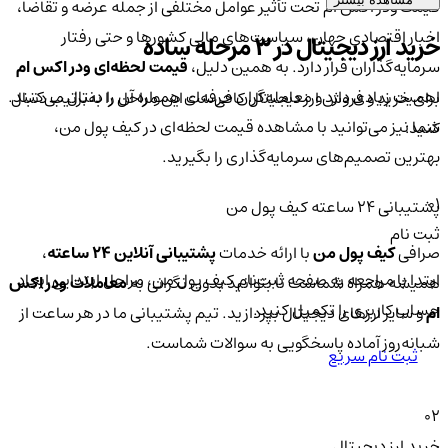
قیمت ودر اکس ام تحت تأثیر عوامل مختلفی از جمله عرضه و تقاضا،
اخبار اقتصادی جهان، سیاست‌های مالی کشورها و حتی رفتار
خرید ارز دیجیتال در 3 مرحله ساده
سرمایه‌گذاران قرار دارد. به همین دلیل،
قیمت لحظه‌ای ودر اکس ام
اهمیت زیادی دارد و معامله‌گران حرفه‌ای همواره آن را دنبال می‌کنند.
برای خرید و فروش ارز دیجیتال کافی‌ست این مراحل را به‌ترتیب دنبال
شما نیز می‌توانید با مشاهده قیمت لحظه‌ای در کیف پول من،
کنید:
بهترین تصمیم‌های سرمایه‌گذاری را بگیرید.
01
پشتیبانی ۲۴ ساعته کیف پول من
ثبت نام
صرافی
کیف پول من
با ارائه خدمات
پشتیبانی آنلاین ۲۴ ساعته
،
ابتدا با مراجعه به صفحه ثبت‌نام کیف‌ پول من، مراحل ابتدایی ایجاد
همیشه همراه شماست تا بتوانید بدون نگرانی به
معاملات ودر اکس
حساب کاربری را تکمیل کنید.
ام
و سایر ارزهای دیجیتال بپردازید. تیم پشتیبانی ما در هر ساعت از
شبانه‌روز آماده پاسخگویی به سوالات شماست.
ثبت نام سریع
02
خرید ارز دیجیتال