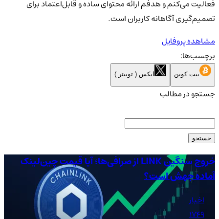
فعالیت می‌کنم و هدفم ارائه محتوای ساده و قابل‌اعتماد برای
تصمیم‌گیری آگاهانه کاربران است.
مشاهده پروفایل
برچسب‌ها:
بیت کوین
ایکس ( توییتر )
جستجو در مطالب
جستجو
خروج سنگین LINK از صرافی‌ها؛ آیا قیمت چین‌لینک
آماده جهش است؟
دلا
اخبار
1749