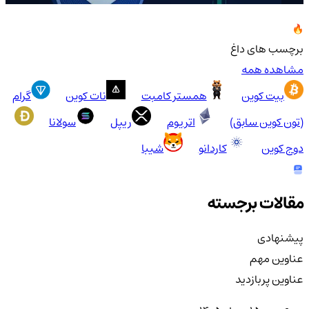
برچسب های داغ
مشاهده همه
بیت کوین
همستر کامبت
نات کوین
گرام
(تون کوین سابق)
اتریوم
ریپل
سولانا
دوج کوین
کاردانو
شیبا
مقالات برجسته
پیشنهادی
عناوین مهم
عناوین پربازدید