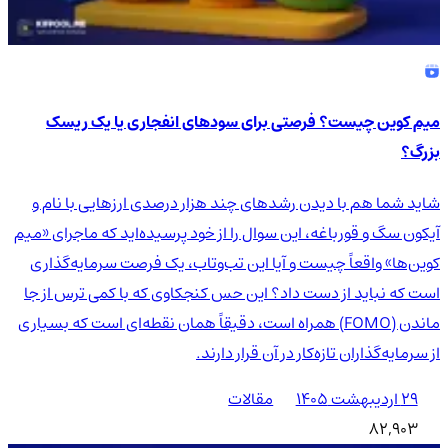
میم کوین چیست؟ فرصتی برای سودهای انفجاری یا یک ریسک
بزرگ؟
شاید شما هم با دیدن رشدهای چند هزار درصدی ارزهایی با نام و
آیکون سگ و قورباغه، این سوال را از خود پرسیده‌اید که ماجرای «میم
کوین‌ها» واقعاً چیست و آیا این تب‌وتاب، یک فرصت سرمایه‌گذاری
است که نباید از دست داد؟ این حس کنجکاوی که با کمی ترس از جا
ماندن (FOMO) همراه است، دقیقاً همان نقطه‌ای است که بسیاری
از سرمایه‌گذاران تازه‌کار در آن قرار دارند.
۲۹ اردیبهشت ۱۴۰۵
مقالات
82,903