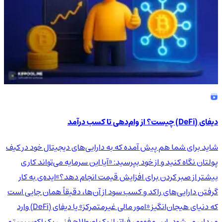
دیفای (DeFi) چیست؟ از وام‌دهی تا کسب درآمد
شاید برای شما هم پیش آمده که به دارایی‌های دیجیتال خود در کیف
پولتان نگاه کنید و از خود بپرسید: «آیا این سرمایه می‌تواند کاری
بیشتر از صبر کردن برای افزایش قیمت انجام دهد؟»ایده‌ی به کار
گرفتن دارایی‌های راکد و کسب سود از آن‌ها، دقیقاً همان جایی است
که دنیای هیجان‌انگیز «امور مالی غیرمتمرکز» یا دیفای (DeFi) وارد
میدان می‌شود. این مفهوم، فراتر از یک اصطلاح فنی، یک اکوسیستم