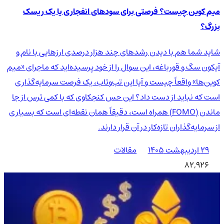
میم کوین چیست؟ فرصتی برای سودهای انفجاری یا یک ریسک
بزرگ؟
شاید شما هم با دیدن رشدهای چند هزار درصدی ارزهایی با نام و
آیکون سگ و قورباغه، این سوال را از خود پرسیده‌اید که ماجرای «میم
کوین‌ها» واقعاً چیست و آیا این تب‌وتاب، یک فرصت سرمایه‌گذاری
است که نباید از دست داد؟ این حس کنجکاوی که با کمی ترس از جا
ماندن (FOMO) همراه است، دقیقاً همان نقطه‌ای است که بسیاری
از سرمایه‌گذاران تازه‌کار در آن قرار دارند.
۲۹ اردیبهشت ۱۴۰۵
مقالات
82,926