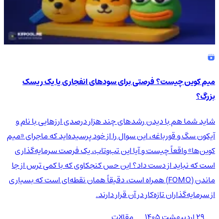
میم کوین چیست؟ فرصتی برای سودهای انفجاری یا یک ریسک
بزرگ؟
شاید شما هم با دیدن رشدهای چند هزار درصدی ارزهایی با نام و
آیکون سگ و قورباغه، این سوال را از خود پرسیده‌اید که ماجرای «میم
کوین‌ها» واقعاً چیست و آیا این تب‌وتاب، یک فرصت سرمایه‌گذاری
است که نباید از دست داد؟ این حس کنجکاوی که با کمی ترس از جا
ماندن (FOMO) همراه است، دقیقاً همان نقطه‌ای است که بسیاری
از سرمایه‌گذاران تازه‌کار در آن قرار دارند.
۲۹ اردیبهشت ۱۴۰۵
مقالات