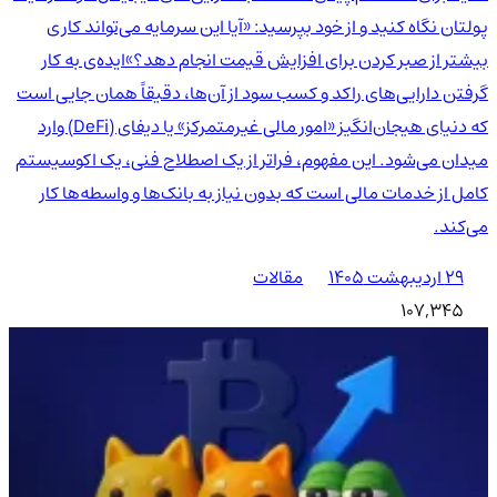
پولتان نگاه کنید و از خود بپرسید: «آیا این سرمایه می‌تواند کاری
بیشتر از صبر کردن برای افزایش قیمت انجام دهد؟»ایده‌ی به کار
گرفتن دارایی‌های راکد و کسب سود از آن‌ها، دقیقاً همان جایی است
که دنیای هیجان‌انگیز «امور مالی غیرمتمرکز» یا دیفای (DeFi) وارد
میدان می‌شود. این مفهوم، فراتر از یک اصطلاح فنی، یک اکوسیستم
کامل از خدمات مالی است که بدون نیاز به بانک‌ها و واسطه‌ها کار
می‌کند.
۲۹ اردیبهشت ۱۴۰۵
مقالات
107,345