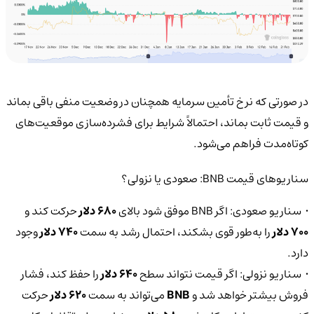
در صورتی که نرخ تأمین سرمایه همچنان در وضعیت منفی باقی بماند
و قیمت ثابت بماند، احتمالاً شرایط برای فشرده‌سازی موقعیت‌های
کوتاه‌مدت فراهم می‌شود.
سناریوهای قیمت BNB: صعودی یا نزولی؟
• سناریو صعودی: اگر BNB موفق شود بالای
680 دلار
حرکت کند و
700 دلار
را به‌طور قوی بشکند، احتمال رشد به سمت
740 دلار
وجود
دارد.
• سناریو نزولی: اگر قیمت نتواند سطح
640 دلار
را حفظ کند، فشار
فروش بیشتر خواهد شد و
BNB
می‌تواند به سمت
620 دلار
حرکت