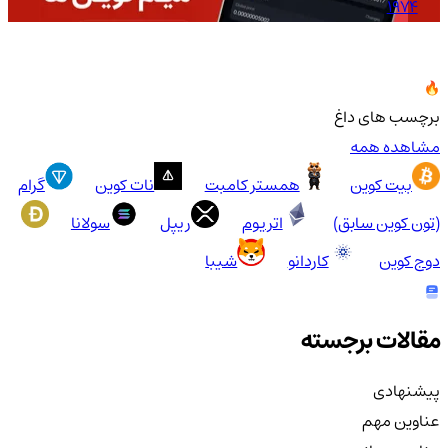
1974
برچسب های داغ
مشاهده همه
بیت کوین
همستر کامبت
نات کوین
گرام
(تون کوین سابق)
اتریوم
ریپل
سولانا
دوج کوین
کاردانو
شیبا
مقالات برجسته
پیشنهادی
عناوین مهم