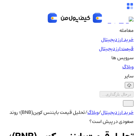
معامله
خرید ارز دیجیتال
قیمت ارز دیجیتال
سرویس ها
وبلاگ
سایر
درحال بارگذاری...
خرید ارز دیجیتال
/
وبلاگ
/
تحلیل قیمت بایننس کوین(BNB)؛ روند
صعودی در پیش است؟