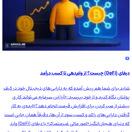
دیفای (DeFi) چیست؟ از وام‌دهی تا کسب درآمد
شاید برای شما هم پیش آمده که به دارایی‌های دیجیتال خود در کیف
پولتان نگاه کنید و از خود بپرسید: «آیا این سرمایه می‌تواند کاری
بیشتر از صبر کردن برای افزایش قیمت انجام دهد؟»ایده‌ی به کار
گرفتن دارایی‌های راکد و کسب سود از آن‌ها، دقیقاً همان جایی است
که دنیای هیجان‌انگیز «امور مالی غیرمتمرکز» یا دیفای (DeFi) وارد