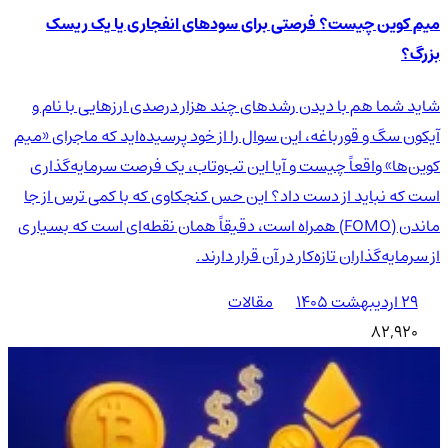
میم کوین چیست؟ فرصتی برای سودهای انفجاری یا یک ریسک
بزرگ؟
شاید شما هم با دیدن رشدهای چند هزار درصدی ارزهایی با نام و
آیکون سگ و قورباغه، این سوال را از خود پرسیده‌اید که ماجرای «میم
کوین‌ها» واقعاً چیست و آیا این تب‌وتاب، یک فرصت سرمایه‌گذاری
است که نباید از دست داد؟ این حس کنجکاوی که با کمی ترس از جا
ماندن (FOMO) همراه است، دقیقاً همان نقطه‌ای است که بسیاری
از سرمایه‌گذاران تازه‌کار در آن قرار دارند.
۲۹ اردیبهشت ۱۴۰۵
مقالات
82,920