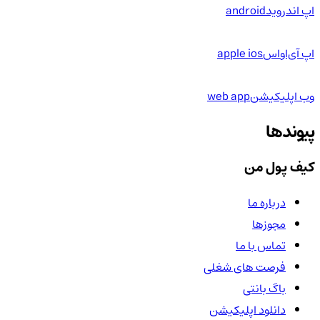
اپ اندروید
android
اپ آی‌او‌اس
apple ios
وب اپلیکیشن
web app
پیوندها
کیف پول من
درباره ما
مجوزها
تماس با ما
فرصت های شغلی
باگ بانتی
دانلود اپلیکیشن