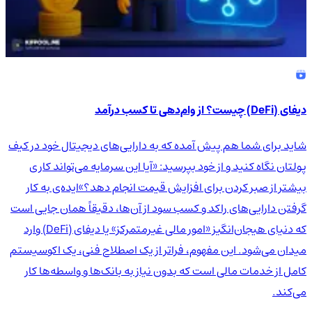
دیفای (DeFi) چیست؟ از وام‌دهی تا کسب درآمد
شاید برای شما هم پیش آمده که به دارایی‌های دیجیتال خود در کیف
پولتان نگاه کنید و از خود بپرسید: «آیا این سرمایه می‌تواند کاری
بیشتر از صبر کردن برای افزایش قیمت انجام دهد؟»ایده‌ی به کار
گرفتن دارایی‌های راکد و کسب سود از آن‌ها، دقیقاً همان جایی است
که دنیای هیجان‌انگیز «امور مالی غیرمتمرکز» یا دیفای (DeFi) وارد
میدان می‌شود. این مفهوم، فراتر از یک اصطلاح فنی، یک اکوسیستم
کامل از خدمات مالی است که بدون نیاز به بانک‌ها و واسطه‌ها کار
می‌کند.