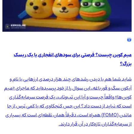
میم کوین چیست؟ فرصتی برای سودهای انفجاری یا یک ریسک
بزرگ؟
شاید شما هم با دیدن رشدهای چند هزار درصدی ارزهایی با نام و
آیکون سگ و قورباغه، این سوال را از خود پرسیده‌اید که ماجرای «میم
کوین‌ها» واقعاً چیست و آیا این تب‌وتاب، یک فرصت سرمایه‌گذاری
است که نباید از دست داد؟ این حس کنجکاوی که با کمی ترس از جا
ماندن (FOMO) همراه است، دقیقاً همان نقطه‌ای است که بسیاری
از سرمایه‌گذاران تازه‌کار در آن قرار دارند.