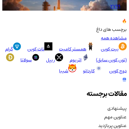
2799
برچسب های داغ
مشاهده همه
بیت کوین
همستر کامبت
نات کوین
گرام
(تون کوین سابق)
اتریوم
ریپل
سولانا
دوج کوین
کاردانو
شیبا
مقالات برجسته
پیشنهادی
عناوین مهم
عناوین پربازدید