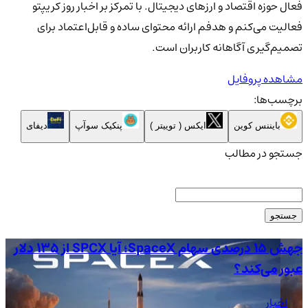
فعال حوزه اقتصاد و ارزهای دیجیتال. با تمرکز بر اخبار روز کریپتو
فعالیت می‌کنم و هدفم ارائه محتوای ساده و قابل‌اعتماد برای
تصمیم‌گیری آگاهانه کاربران است.
مشاهده پروفایل
برچسب‌ها:
بایننس کوین
ایکس ( توییتر )
پنکیک سوآپ
دیفای
جستجو در مطالب
جستجو
جهش ۱۵ درصدی سهام SpaceX؛ آیا SPCX از ۱۳۵ دلار
عبور می‌کند؟
صع
اخبار