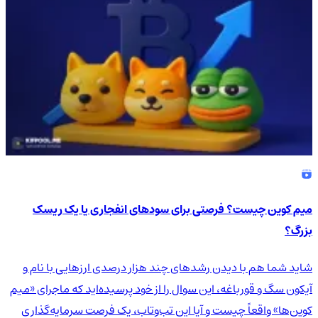
میم کوین چیست؟ فرصتی برای سودهای انفجاری یا یک ریسک
بزرگ؟
شاید شما هم با دیدن رشدهای چند هزار درصدی ارزهایی با نام و
آیکون سگ و قورباغه، این سوال را از خود پرسیده‌اید که ماجرای «میم
کوین‌ها» واقعاً چیست و آیا این تب‌وتاب، یک فرصت سرمایه‌گذاری