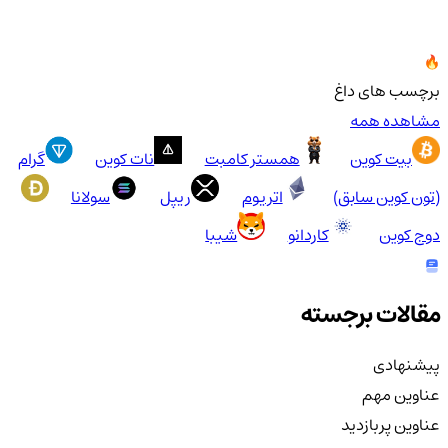
برچسب های داغ
مشاهده همه
بیت کوین
همستر کامبت
نات کوین
گرام
(تون کوین سابق)
اتریوم
ریپل
سولانا
دوج کوین
کاردانو
شیبا
مقالات برجسته
پیشنهادی
عناوین مهم
عناوین پربازدید