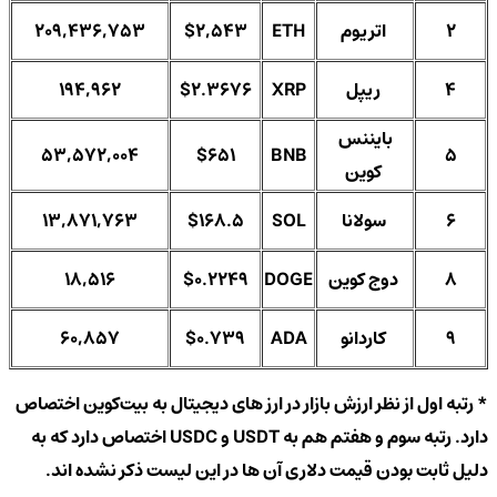
2
اتریوم
ETH
$2,543
209,436,753
4
ریپل
XRP
$2.3676
194,962
بایننس
53,572,004
$651
BNB
5
کوین
6
سولانا
SOL
$168.5
13,871,763
8
دوج‌ کوین
DOGE
$0.2249
18,516
9
کاردانو
ADA
$0.739
60,857
* رتبه اول از نظر ارزش بازار در ارز های دیجیتال به بیت‌کوین اختصاص
دارد. رتبه سوم و هفتم هم به USDT و USDC اختصاص دارد که به
دلیل ثابت بودن قیمت دلاری آن ها در این لیست ذکر نشده اند.