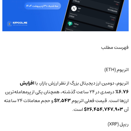
فهرست مطلب
اتریوم (ETH)
اتریوم، دومین ارز دیجیتال بزرگ از نظر ارزش بازار، با
افزایش
6.76%
درصدی در 24 ساعت گذشته، همچنان یکی از پرمعامله‌ترین
ارزها است. قیمت فعلی اتریوم
2,543$
و حجم معاملات 24 ساعته
آن
26,454,747,903$
است.
ریپل (XRP)