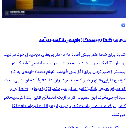
دیفای (DeFi) چیست؟ از وام‌دهی تا کسب درآمد
شاید برای شما هم پیش آمده که به دارایی‌های دیجیتال خود در کیف
پولتان نگاه کنید و از خود بپرسید: «آیا این سرمایه می‌تواند کاری
بیشتر از صبر کردن برای افزایش قیمت انجام دهد؟»ایده‌ی به کار
گرفتن دارایی‌های راکد و کسب سود از آن‌ها، دقیقاً همان جایی است
که دنیای هیجان‌انگیز «امور مالی غیرمتمرکز» یا دیفای (DeFi) وارد
میدان می‌شود. این مفهوم، فراتر از یک اصطلاح فنی، یک اکوسیستم
کامل از خدمات مالی است که بدون نیاز به بانک‌ها و واسطه‌ها کار
می‌کند.
۲۹ اردیبهشت ۱۴۰۵
مقالات