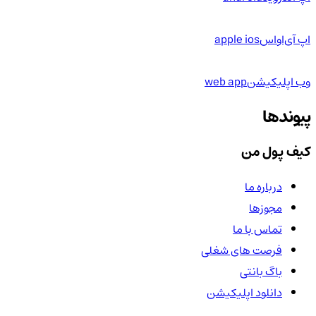
اپ آی‌او‌اس
apple ios
وب اپلیکیشن
web app
پیوندها
کیف پول من
درباره ما
مجوزها
تماس با ما
فرصت های شغلی
باگ بانتی
دانلود اپلیکیشن