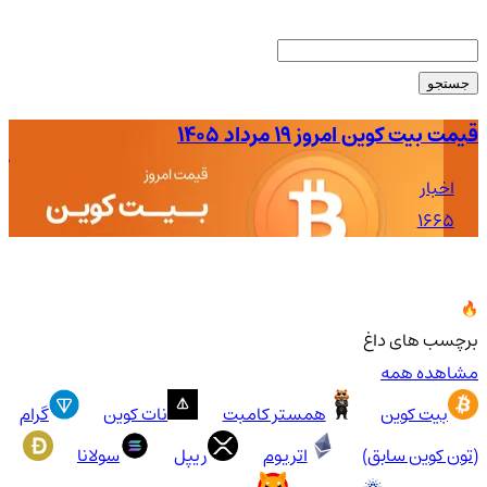
جستجو
قیمت بیت کوین امروز ۱۹ مرداد ۱۴۰۵
کو
اخبار
1665
برچسب های داغ
مشاهده همه
بیت کوین
همستر کامبت
نات کوین
گرام
(تون کوین سابق)
اتریوم
ریپل
سولانا