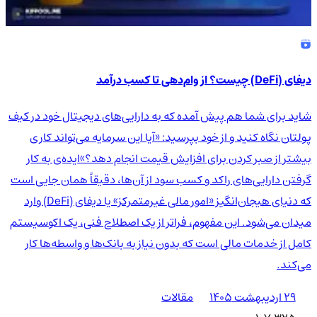
دیفای (DeFi) چیست؟ از وام‌دهی تا کسب درآمد
شاید برای شما هم پیش آمده که به دارایی‌های دیجیتال خود در کیف
پولتان نگاه کنید و از خود بپرسید: «آیا این سرمایه می‌تواند کاری
بیشتر از صبر کردن برای افزایش قیمت انجام دهد؟»ایده‌ی به کار
گرفتن دارایی‌های راکد و کسب سود از آن‌ها، دقیقاً همان جایی است
که دنیای هیجان‌انگیز «امور مالی غیرمتمرکز» یا دیفای (DeFi) وارد
میدان می‌شود. این مفهوم، فراتر از یک اصطلاح فنی، یک اکوسیستم
کامل از خدمات مالی است که بدون نیاز به بانک‌ها و واسطه‌ها کار
می‌کند.
۲۹ اردیبهشت ۱۴۰۵
مقالات