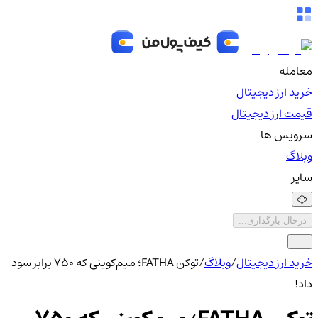
معامله
خرید ارز دیجیتال
قیمت ارز دیجیتال
سرویس ها
وبلاگ
سایر
درحال بارگذاری...
خرید ارز دیجیتال
/
وبلاگ
/
توکن FATHA؛ میم‌کوینی که 750 برابر سود
داد!