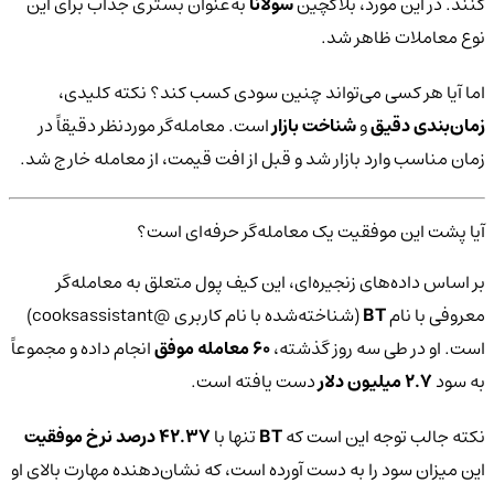
کنند. در این مورد، بلاکچین
سولانا
به‌عنوان بستری جذاب برای این
نوع معاملات ظاهر شد.
اما آیا هر کسی می‌تواند چنین سودی کسب کند؟ نکته کلیدی،
زمان‌بندی دقیق
و
شناخت بازار
است. معامله‌گر موردنظر دقیقاً در
زمان مناسب وارد بازار شد و قبل از افت قیمت، از معامله خارج شد.
آیا پشت این موفقیت یک معامله‌گر حرفه‌ای است؟
بر اساس داده‌های زنجیره‌ای، این کیف پول متعلق به معامله‌گر
معروفی با نام
BT
(شناخته‌شده با نام کاربری @cooksassistant)
است. او در طی سه روز گذشته،
۶۰ معامله موفق
انجام داده و مجموعاً
به سود
۲.۷ میلیون دلار
دست یافته است.
نکته جالب توجه این است که
BT
تنها با
۴۲.۳۷ درصد نرخ موفقیت
این میزان سود را به دست آورده است، که نشان‌دهنده مهارت بالای او