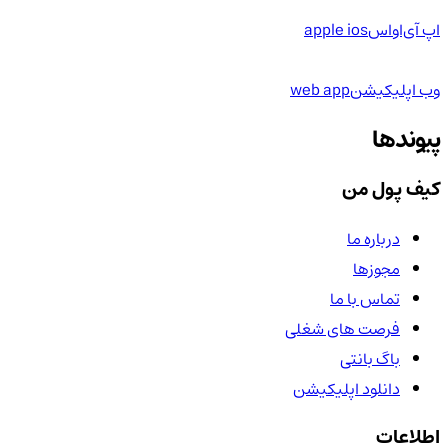
اپ آی‌او‌اس
apple ios
وب اپلیکیشن
web app
پیوندها
کیف پول من
درباره ما
مجوزها
تماس با ما
فرصت های شغلی
باگ بانتی
دانلود اپلیکیشن
اطلاعات