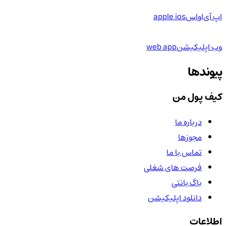
اپ آی‌او‌اس
apple ios
وب اپلیکیشن
web app
پیوندها
کیف پول من
درباره ما
مجوزها
تماس با ما
فرصت های شغلی
باگ بانتی
دانلود اپلیکیشن
اطلاعات