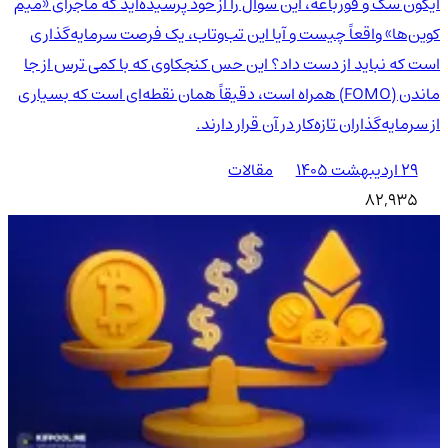
آیکون سگ و قورباغه، این سوال را از خود پرسیده‌اید که ماجرای «میم
کوین‌ها» واقعاً چیست و آیا این تب‌وتاب، یک فرصت سرمایه‌گذاری
است که نباید از دست داد؟ این حس کنجکاوی که با کمی ترس از جا
ماندن (FOMO) همراه است، دقیقاً همان نقطه‌ای است که بسیاری
از سرمایه‌گذاران تازه‌کار در آن قرار دارند.
۲۹ اردیبهشت ۱۴۰۵
مقالات
82,935