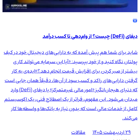
دیفای (DeFi) چیست؟ از وام‌دهی تا کسب درآمد
شاید برای شما هم پیش آمده که به دارایی‌های دیجیتال خود در کیف
پولتان نگاه کنید و از خود بپرسید: «آیا این سرمایه می‌تواند کاری
بیشتر از صبر کردن برای افزایش قیمت انجام دهد؟»ایده‌ی به کار
گرفتن دارایی‌های راکد و کسب سود از آن‌ها، دقیقاً همان جایی است
که دنیای هیجان‌انگیز «امور مالی غیرمتمرکز» یا دیفای (DeFi) وارد
میدان می‌شود. این مفهوم، فراتر از یک اصطلاح فنی، یک اکوسیستم
کامل از خدمات مالی است که بدون نیاز به بانک‌ها و واسطه‌ها کار
می‌کند.
۲۹ اردیبهشت ۱۴۰۵
مقالات