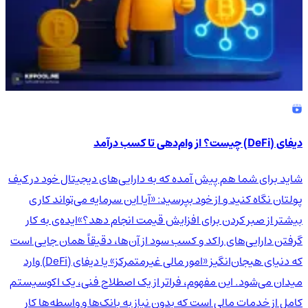
دیفای (DeFi) چیست؟ از وام‌دهی تا کسب درآمد
شاید برای شما هم پیش آمده که به دارایی‌های دیجیتال خود در کیف
پولتان نگاه کنید و از خود بپرسید: «آیا این سرمایه می‌تواند کاری
بیشتر از صبر کردن برای افزایش قیمت انجام دهد؟»ایده‌ی به کار
گرفتن دارایی‌های راکد و کسب سود از آن‌ها، دقیقاً همان جایی است
که دنیای هیجان‌انگیز «امور مالی غیرمتمرکز» یا دیفای (DeFi) وارد
میدان می‌شود. این مفهوم، فراتر از یک اصطلاح فنی، یک اکوسیستم
کامل از خدمات مالی است که بدون نیاز به بانک‌ها و واسطه‌ها کار