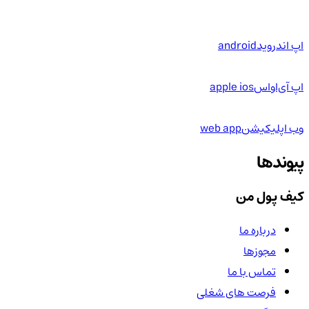
اپ اندروید
android
اپ آی‌او‌اس
apple ios
وب اپلیکیشن
web app
پیوندها
کیف پول من
درباره ما
مجوزها
تماس با ما
فرصت های شغلی