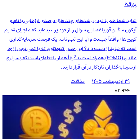
بزرگ؟
شاید شما هم با دیدن رشدهای چند هزار درصدی ارزهایی با نام و
آیکون سگ و قورباغه، این سوال را از خود پرسیده‌اید که ماجرای «میم
کوین‌ها» واقعاً چیست و آیا این تب‌وتاب، یک فرصت سرمایه‌گذاری
است که نباید از دست داد؟ این حس کنجکاوی که با کمی ترس از جا
ماندن (FOMO) همراه است، دقیقاً همان نقطه‌ای است که بسیاری
از سرمایه‌گذاران تازه‌کار در آن قرار دارند.
۲۹ اردیبهشت ۱۴۰۵
مقالات
82,944