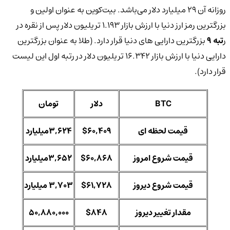
روزانه آن 29 میلیارد دلار می‌باشد. بیت‌کوین به عنوان اولین و
بزرگترین رمز ارز دنیا با ارزش بازار 1.193 تریلیون دلار پس از نقره در
ر
تبه 9
بزرگترین دارایی های دنیا قرار دارد. (طلا به عنوان بزرگترین
دارایی دنیا با ارزش بازار 16.342 تریلیون دلار در رتبه اول این لیست
قرار دارد).
BTC
دلار
تومان
قیمت لحظه ای
$60,409
3,624میلیارد
قیمت شروع امروز
$60,868
3,652میلیارد
قیمت شروع دیروز
$61,728
3,703 میلیارد
مقدار تغییر دیروز
$848
50,880,000