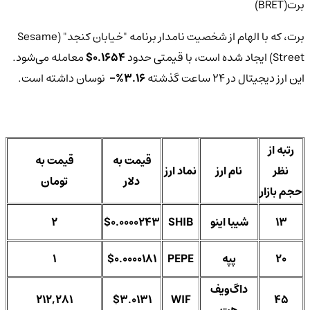
برت(BRET)
برت، که با الهام از شخصیت نامدار برنامه "خیابان کنجد" (Sesame
Street) ایجاد شده است، با قیمتی حدود
0.1654$
معامله می‌شود.
این ارز دیجیتال در 24 ساعت گذشته
3.16%-
نوسان داشته است.
رتبه از
قیمت به
قیمت به
نظر
نام ارز
نماد ارز
دلار
تومان
حجم بازار
13
شیبا اینو
SHIB
$0.0000243
2
20
پپه
PEPE
$0.0000181
1
داگ‌ویف
212,281
$3.0131
WIF
45