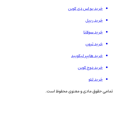
خرید یو اس دی کوین
خرید ریپل
خرید سولانا
خرید ترون
خرید هایپر لیکویید
خرید دوج کوین
خرید لئو
تمامی حقوق مادی و معنوی محفوظ است.