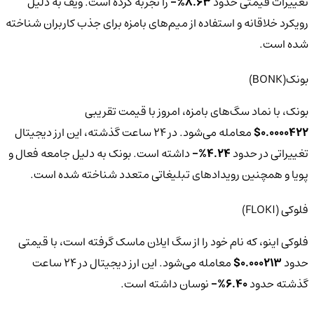
تغییرات قیمتی حدود
8.63%-
را تجربه کرده است. ویف به دلیل
رویکرد خلاقانه و استفاده از میم‌های بامزه برای جذب کاربران شناخته
شده است.
بونک(BONK)
بونک، با نماد سگ‌های بامزه، امروز با قیمت تقریبی
0.0000422$
معامله می‌شود. در 24 ساعت گذشته، این ارز دیجیتال
تغییراتی در حدود
4.24%-
داشته است. بونک به دلیل جامعه فعال و
پویا و همچنین رویدادهای تبلیغاتی متعدد شناخته شده است.
فلوکی (FLOKI)
فلوکی اینو، که نام خود را از سگ ایلان ماسک گرفته است، با قیمتی
حدود
0.000213$
معامله می‌شود. این ارز دیجیتال در 24 ساعت
گذشته حدود
6.40%-
نوسان داشته است.