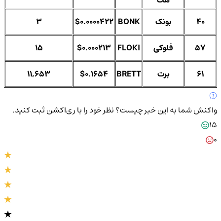
هت
40
بونک
BONK
$0.0000422
3
57
فلوکی
FLOKI
$0.000213
15
61
برت
BRETT
$0.1654
11,653
واکنش شما به این خبر چیست؟
نظر خود را با ری‌اکشن ثبت کنید.
15
0