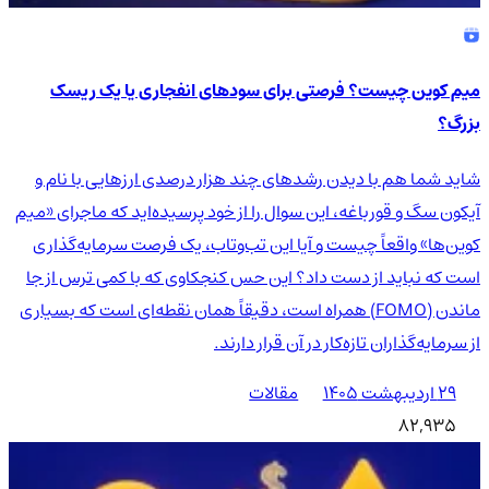
میم کوین چیست؟ فرصتی برای سودهای انفجاری یا یک ریسک
بزرگ؟
شاید شما هم با دیدن رشدهای چند هزار درصدی ارزهایی با نام و
آیکون سگ و قورباغه، این سوال را از خود پرسیده‌اید که ماجرای «میم
کوین‌ها» واقعاً چیست و آیا این تب‌وتاب، یک فرصت سرمایه‌گذاری
است که نباید از دست داد؟ این حس کنجکاوی که با کمی ترس از جا
ماندن (FOMO) همراه است، دقیقاً همان نقطه‌ای است که بسیاری
از سرمایه‌گذاران تازه‌کار در آن قرار دارند.
۲۹ اردیبهشت ۱۴۰۵
مقالات
82,935