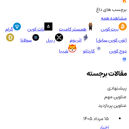
برچسب های داغ
مشاهده همه
بیت کوین
همستر کامبت
نات کوین
گرام
(تون کوین سابق)
اتریوم
ریپل
سولانا
دوج کوین
کاردانو
شیبا
مقالات برجسته
پیشنهادی
عناوین مهم
عناوین پربازدید
۱۵ مرداد ۱۴۰۵
اخبار