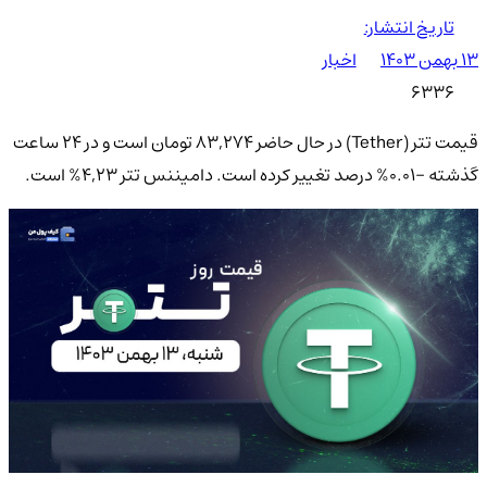
تاریخ انتشار:
۱۳ بهمن ۱۴۰۳
اخبار
6336
قیمت تتر (Tether) در حال حاضر 83,274 تومان است و در ۲۴ ساعت
گذشته -0.01% درصد تغییر کرده است. دامیننس تتر 4,23% است.