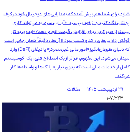
شاید برای شما هم پیش آمده که به دارایی‌های دیجیتال خود در کیف
پولتان نگاه کنید و از خود بپرسید: «آیا این سرمایه می‌تواند کاری
بیشتر از صبر کردن برای افزایش قیمت انجام دهد؟»ایده‌ی به کار
گرفتن دارایی‌های راکد و کسب سود از آن‌ها، دقیقاً همان جایی است
که دنیای هیجان‌انگیز «امور مالی غیرمتمرکز» یا دیفای (DeFi) وارد
میدان می‌شود. این مفهوم، فراتر از یک اصطلاح فنی، یک اکوسیستم
کامل از خدمات مالی است که بدون نیاز به بانک‌ها و واسطه‌ها کار
می‌کند.
۲۹ اردیبهشت ۱۴۰۵
مقالات
107,343