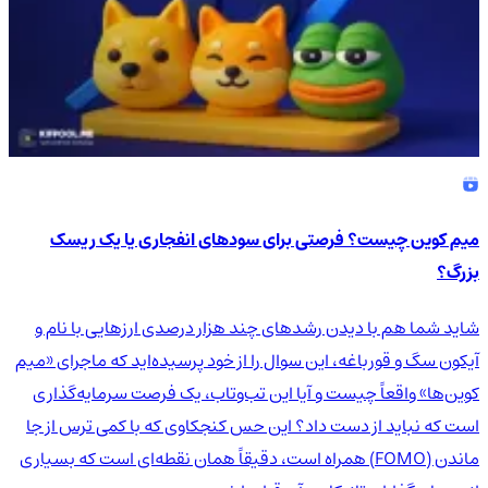
میم کوین چیست؟ فرصتی برای سودهای انفجاری یا یک ریسک
بزرگ؟
شاید شما هم با دیدن رشدهای چند هزار درصدی ارزهایی با نام و
آیکون سگ و قورباغه، این سوال را از خود پرسیده‌اید که ماجرای «میم
کوین‌ها» واقعاً چیست و آیا این تب‌وتاب، یک فرصت سرمایه‌گذاری
است که نباید از دست داد؟ این حس کنجکاوی که با کمی ترس از جا
ماندن (FOMO) همراه است، دقیقاً همان نقطه‌ای است که بسیاری