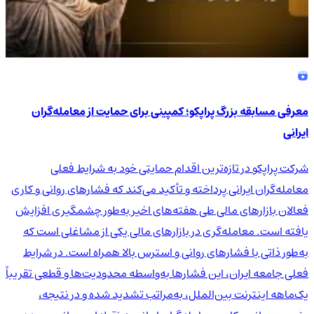
معرفی مسابقه بزرگ پراپکو؛ کمپینی برای حمایت از معامله‌گران
ایرانی
شرکت پراپکو در تازه‌ترین اقدام حمایتی خود به شرایط فعلی
معامله‌گران ایرانی پرداخته و تأکید می‌کند که فشارهای روانی و کاری
فعالان بازارهای مالی طی هفته‌های اخیر به‌طور چشمگیری افزایش
یافته است. معامله‌گری در بازارهای مالی یکی از مشاغلی است که
به‌طور ذاتی با فشارهای روانی و استرس بالا همراه است. در شرایط
فعلی جامعه ایران، این فشارها به‌واسطه محدودیت‌ها و قطعی تقریباً
یک‌ماهه اینترنت بین‌الملل، به‌مراتب تشدید شده و در نتیجه،