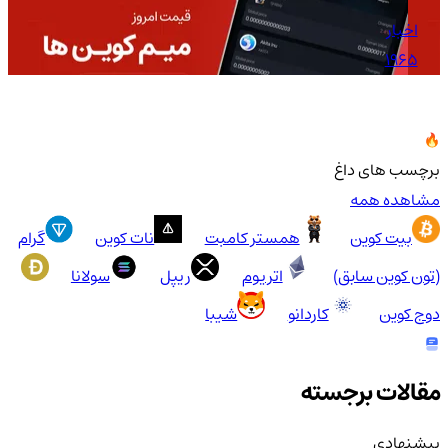
اخبار
1965
برچسب های داغ
مشاهده همه
بیت کوین
همستر کامبت
نات کوین
گرام
(تون کوین سابق)
اتریوم
ریپل
سولانا
دوج کوین
کاردانو
شیبا
مقالات برجسته
پیشنهادی