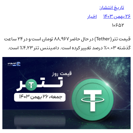
تاریخ انتشار:
۲۶ بهمن ۱۴۰۳
اخبار
10652
قیمت تتر (Tether) در حال حاضر 88,967 تومان است و در ۲۴ ساعت
گذشته 0.03% درصد تغییر کرده است. دامیننس تتر 4,23% است.