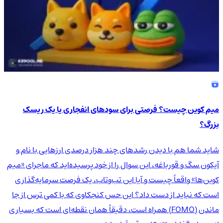
میم کوین چیست؟ فرصتی برای سودهای انفجاری یا یک ریسک
بزرگ؟
شاید شما هم با دیدن رشدهای چند هزار درصدی ارزهایی با نام و
آیکون سگ و قورباغه، این سوال را از خود پرسیده‌اید که ماجرای «میم
کوین‌ها» واقعاً چیست و آیا این تب‌وتاب، یک فرصت سرمایه‌گذاری
است که نباید از دست داد؟ این حس کنجکاوی که با کمی ترس از جا
ماندن (FOMO) همراه است، دقیقاً همان نقطه‌ای است که بسیاری