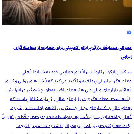
معرفی مسابقه بزرگ پراپکو؛ کمپینی برای حمایت از معامله‌گران
ایرانی
شرکت پراپکو در تازه‌ترین اقدام حمایتی خود به شرایط فعلی
معامله‌گران ایرانی پرداخته و تأکید می‌کند که فشارهای روانی و کاری
فعالان بازارهای مالی طی هفته‌های اخیر به‌طور چشمگیری افزایش
یافته است. معامله‌گری در بازارهای مالی یکی از مشاغلی است که
به‌طور ذاتی با فشارهای روانی و استرس بالا همراه است. در شرایط
فعلی جامعه ایران، این فشارها به‌واسطه محدودیت‌ها و قطعی تقریباً
یک‌ماهه اینترنت بین‌الملل، به‌مراتب تشدید شده و در نتیجه،