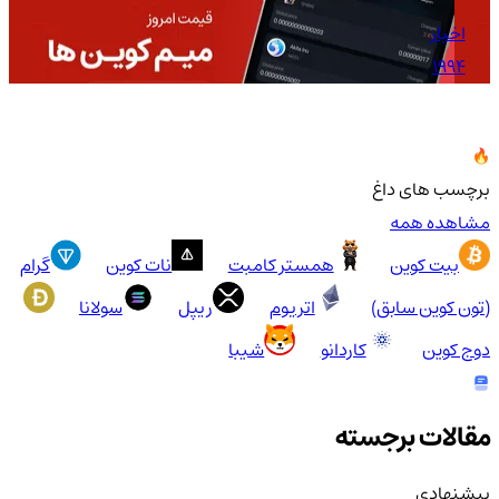
اخبار
1994
برچسب های داغ
مشاهده همه
بیت کوین
همستر کامبت
نات کوین
گرام
(تون کوین سابق)
اتریوم
ریپل
سولانا
دوج کوین
کاردانو
شیبا
مقالات برجسته
پیشنهادی