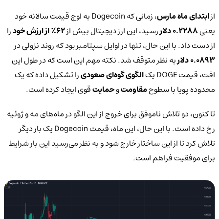
از
ابتدای ماه مارس
، زمانی که Dogecoin به اوج قیمت سالانه خود
یعنی
0.2288 دلار
رسید، این ارز دیجیتال بیش از
62٪ از ارزش خود
را
از دست داد. با این حال، تنها در اوایل سپتامبر بود که روند نزولی در
0.0893 دلار
به نظر متوقف شد. نکته مهم این است که در طول این
افت، قیمت DOGE یک
الگوی گوه‌ای صعودی
را تشکیل داده که یک
محدوده پویا با سطوح
مقاومت
و
حمایت
قوی ایجاد کرده است.
تا کنون، دو تلاش ناموفق برای خروج از این الگو در ماه‌های مه و ژوئیه
رخ داده است. با این حال، این ماه، قیمت Dogecoin یک بار دیگر
تلاش کرد تا از این ساختار خارج شود و به نظر می‌رسید این بار شرایط
برای موفقیت فراهم است.