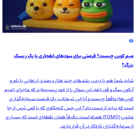
میم کوین چیست؟ فرصتی برای سودهای انفجاری یا یک ریسک
بزرگ؟
شاید شما هم با دیدن رشدهای چند هزار درصدی ارزهایی با نام و
آیکون سگ و قورباغه، این سوال را از خود پرسیده‌اید که ماجرای «میم
کوین‌ها» واقعاً چیست و آیا این تب‌وتاب، یک فرصت سرمایه‌گذاری
است که نباید از دست داد؟ این حس کنجکاوی که با کمی ترس از جا
ماندن (FOMO) همراه است، دقیقاً همان نقطه‌ای است که بسیاری
از سرمایه‌گذاران تازه‌کار در آن قرار دارند.