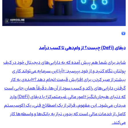
دیفای (DeFi) چیست؟ از وام‌دهی تا کسب درآمد
شاید برای شما هم پیش آمده که به دارایی‌های دیجیتال خود در کیف
پولتان نگاه کنید و از خود بپرسید: «آیا این سرمایه می‌تواند کاری
بیشتر از صبر کردن برای افزایش قیمت انجام دهد؟»ایده‌ی به کار
گرفتن دارایی‌های راکد و کسب سود از آن‌ها، دقیقاً همان جایی است
که دنیای هیجان‌انگیز «امور مالی غیرمتمرکز» یا دیفای (DeFi) وارد
میدان می‌شود. این مفهوم، فراتر از یک اصطلاح فنی، یک اکوسیستم
کامل از خدمات مالی است که بدون نیاز به بانک‌ها و واسطه‌ها کار
می‌کند.