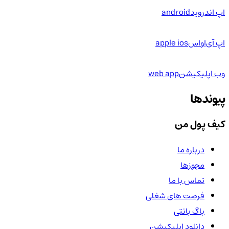
اپ اندروید
android
اپ آی‌او‌اس
apple ios
وب اپلیکیشن
web app
پیوندها
کیف پول من
درباره ما
مجوزها
تماس با ما
فرصت های شغلی
باگ بانتی
دانلود اپلیکیشن