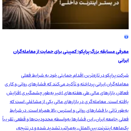
معرفی مسابقه بزرگ پراپکو؛ کمپینی برای حمایت از معامله‌گران
ایرانی
شرکت پراپکو در تازه‌ترین اقدام حمایتی خود به شرایط فعلی
معامله‌گران ایرانی پرداخته و تأکید می‌کند که فشارهای روانی و کاری
فعالان بازارهای مالی طی هفته‌های اخیر به‌طور چشمگیری افزایش
یافته است. معامله‌گری در بازارهای مالی یکی از مشاغلی است که
به‌طور ذاتی با فشارهای روانی و استرس بالا همراه است. در شرایط
فعلی جامعه ایران، این فشارها به‌واسطه محدودیت‌ها و قطعی تقریباً
یک‌ماهه اینترنت بین‌الملل، به‌مراتب تشدید شده و در نتیجه،