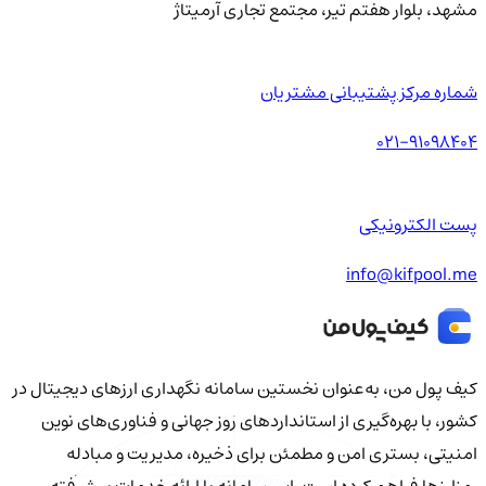
مشهد، بلوار هفتم تیر، مجتمع تجاری آرمیتاژ
شماره مرکز پشتیبانی مشتریان
021-91098404
پست الکترونیکی
info@kifpool.me
کیف‌ پول من، به‌عنوان نخستین سامانه نگهداری ارزهای دیجیتال در
کشور، با بهره‌گیری از استانداردهای روز جهانی و فناوری‌های نوین
امنیتی، بستری امن و مطمئن برای ذخیره، مدیریت و مبادله
رمزارزها فراهم کرده است. این سامانه با ارائه خدمات پیشرفته،