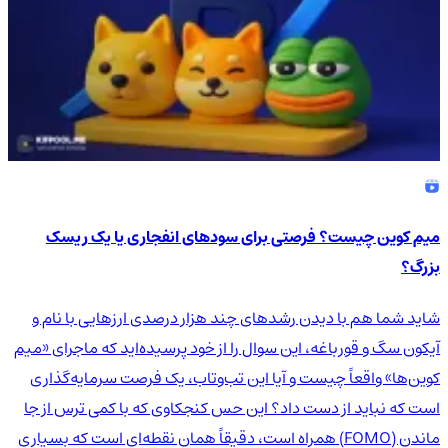
میم کوین چیست؟ فرصتی برای سودهای انفجاری یا یک ریسک
بزرگ؟
شاید شما هم با دیدن رشدهای چند هزار درصدی ارزهایی با نام و
آیکون سگ و قورباغه، این سوال را از خود پرسیده‌اید که ماجرای «میم
کوین‌ها» واقعاً چیست و آیا این تب‌وتاب، یک فرصت سرمایه‌گذاری
است که نباید از دست داد؟ این حس کنجکاوی که با کمی ترس از جا
ماندن (FOMO) همراه است، دقیقاً همان نقطه‌ای است که بسیاری