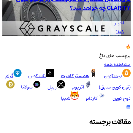
CLARITY چه خواهد شد؟
اخبار
1108
برچسب های داغ
مشاهده همه
بیت کوین
همستر کامبت
نات کوین
گرام
(تون کوین سابق)
اتریوم
ریپل
سولانا
دوج کوین
کاردانو
شیبا
مقالات برجسته