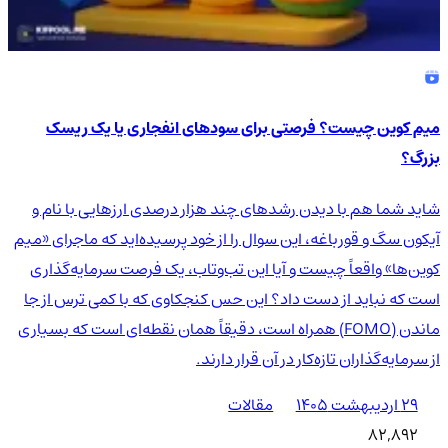
میم کوین چیست؟ فرصتی برای سودهای انفجاری یا یک ریسک
بزرگ؟
شاید شما هم با دیدن رشدهای چند هزار درصدی ارزهایی با نام و
آیکون سگ و قورباغه، این سوال را از خود پرسیده‌اید که ماجرای «میم
کوین‌ها» واقعاً چیست و آیا این تب‌وتاب، یک فرصت سرمایه‌گذاری
است که نباید از دست داد؟ این حس کنجکاوی که با کمی ترس از جا
ماندن (FOMO) همراه است، دقیقاً همان نقطه‌ای است که بسیاری
از سرمایه‌گذاران تازه‌کار در آن قرار دارند.
۲۹ اردیبهشت ۱۴۰۵
مقالات
82,892