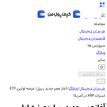
معامله
خرید ارز دیجیتال
قیمت ارز دیجیتال
سرویس ها
وبلاگ
سایر
درحال بارگذاری...
خرید ارز دیجیتال
/
وبلاگ
/
آغاز عصر جدید ریپل؛ عرضه اولین ETF
اسپات XRP در آمریکا