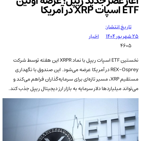
آغاز عصر جدید ریپل؛ عرضه اولین
ETF اسپات XRP در آمریکا
تاریخ انتشار:
۲۵ شهریور ۱۴۰۴
اخبار
4605
نخستین ETF اسپات ریپل با نماد XRPR این هفته توسط شرکت
REX-Osprey در آمریکا عرضه می‌شود. این صندوق با نگهداری
مستقیم XRP، مسیر تازه‌ای برای سرمایه‌گذاران فراهم می‌کند و
می‌تواند میلیاردها دلار سرمایه به بازار ارز دیجیتال ریپل جذب کند.