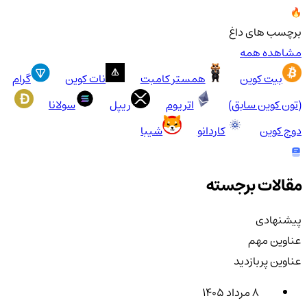
برچسب های داغ
مشاهده همه
بیت کوین
همستر کامبت
نات کوین
گرام
(تون کوین سابق)
اتریوم
ریپل
سولانا
دوج کوین
کاردانو
شیبا
مقالات برجسته
پیشنهادی
عناوین مهم
عناوین پربازدید
۸ مرداد ۱۴۰۵