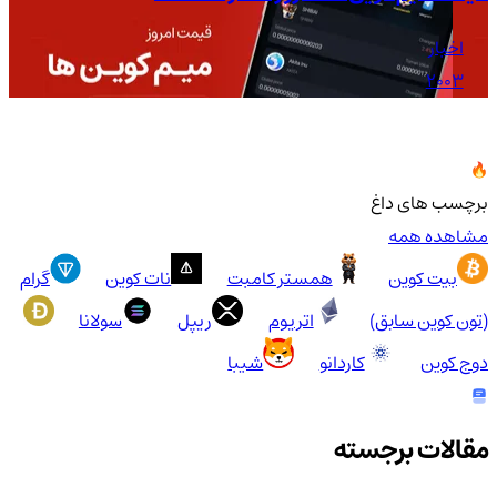
اخبار
2003
برچسب های داغ
مشاهده همه
بیت کوین
همستر کامبت
نات کوین
گرام
(تون کوین سابق)
اتریوم
ریپل
سولانا
دوج کوین
کاردانو
شیبا
مقالات برجسته