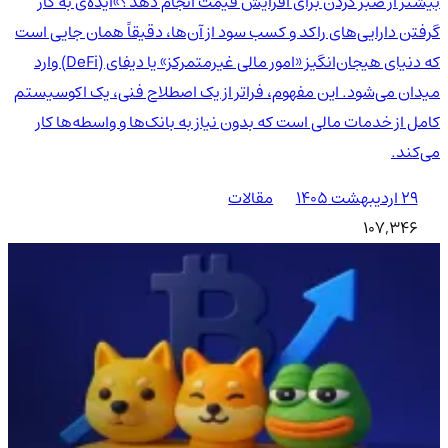
بیشتر از صبر کردن برای افزایش قیمت انجام دهد؟»ایده‌ی به کار
گرفتن دارایی‌های راکد و کسب سود از آن‌ها، دقیقاً همان جایی است
که دنیای هیجان‌انگیز «امور مالی غیرمتمرکز» یا دیفای (DeFi) وارد
میدان می‌شود. این مفهوم، فراتر از یک اصطلاح فنی، یک اکوسیستم
کامل از خدمات مالی است که بدون نیاز به بانک‌ها و واسطه‌ها کار
می‌کند.
۲۹ اردیبهشت ۱۴۰۵
مقالات
107,346