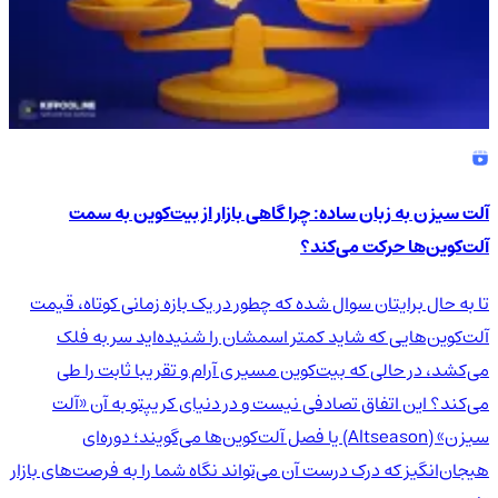
آلت سیزن به زبان ساده: چرا گاهی بازار از بیت‌کوین به سمت
آلت‌کوین‌ها حرکت می‌کند؟
تا به حال برایتان سوال شده که چطور در یک بازه زمانی کوتاه، قیمت
آلت‌کوین‌هایی که شاید کمتر اسمشان را شنیده‌اید سر به فلک
می‌کشد، در حالی که بیت‌کوین مسیری آرام و تقریبا ثابت را طی
می‌کند؟ این اتفاق تصادفی نیست و در دنیای کریپتو به آن «آلت
سیزن» (Altseason) یا فصل آلت‌کوین‌ها می‌گویند؛ دوره‌ای
هیجان‌انگیز که درک درست آن می‌تواند نگاه شما را به فرصت‌های بازار