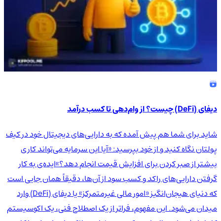
دیفای (DeFi) چیست؟ از وام‌دهی تا کسب درآمد
شاید برای شما هم پیش آمده که به دارایی‌های دیجیتال خود در کیف
پولتان نگاه کنید و از خود بپرسید: «آیا این سرمایه می‌تواند کاری
بیشتر از صبر کردن برای افزایش قیمت انجام دهد؟»ایده‌ی به کار
گرفتن دارایی‌های راکد و کسب سود از آن‌ها، دقیقاً همان جایی است
که دنیای هیجان‌انگیز «امور مالی غیرمتمرکز» یا دیفای (DeFi) وارد
میدان می‌شود. این مفهوم، فراتر از یک اصطلاح فنی، یک اکوسیستم