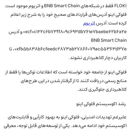
FLOKI فقط در شبکه‌های BNB Smart Chain و اتریوم موجود است.
فلوکی اینو آدرس‌های قراردادهای صحیح خود را به شرح زیر اعلام
کرده است: آدرس
اتریوم
0xcf0c122c6b73ff809c693db761e7baebe62b6a2e و آدرس
BNB Smart Chain
0xfb5b838b6cfeedc2873ab27866079ac55363d37e، تا
کاربران دچار کلاهبرداری نشوند.
فلوکی اینو از جامعه خود خواسته است که اطلاعات توکن‌ها را فقط از
منابع رسمی دریافت کنند تا از گرفتار شدن در این طرح‌های
کلاهبرداری جلوگیری کنند.
رشد اکوسیستم فلوکی اینو
علیرغم تهدیدات امنیتی، فلوکی اینو به بهبود کارآیی و قابلیت‌های
اکوسیستم خود ادامه می‌دهد. یکی از توسعه‌های قابل توجه، معرفی