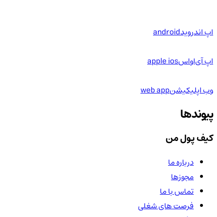
اپ اندروید
android
اپ آی‌او‌اس
apple ios
وب اپلیکیشن
web app
پیوندها
کیف پول من
درباره ما
مجوزها
تماس با ما
فرصت های شغلی