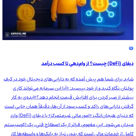
دیفای (DeFi) چیست؟ از وام‌دهی تا کسب درآمد
شاید برای شما هم پیش آمده که به دارایی‌های دیجیتال خود در کیف
پولتان نگاه کنید و از خود بپرسید: «آیا این سرمایه می‌تواند کاری
بیشتر از صبر کردن برای افزایش قیمت انجام دهد؟»ایده‌ی به کار
گرفتن دارایی‌های راکد و کسب سود از آن‌ها، دقیقاً همان جایی است
که دنیای هیجان‌انگیز «امور مالی غیرمتمرکز» یا دیفای (DeFi) وارد
میدان می‌شود. این مفهوم، فراتر از یک اصطلاح فنی، یک اکوسیستم
کامل از خدمات مالی است که بدون نیاز به بانک‌ها و واسطه‌ها کار