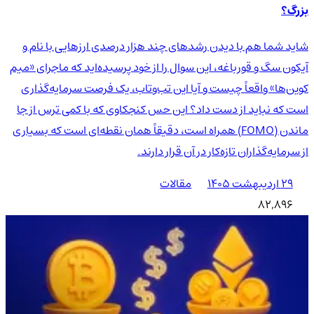
بزرگ؟
شاید شما هم با دیدن رشدهای چند هزار درصدی ارزهایی با نام و
آیکون سگ و قورباغه، این سوال را از خود پرسیده‌اید که ماجرای «میم
کوین‌ها» واقعاً چیست و آیا این تب‌وتاب، یک فرصت سرمایه‌گذاری
است که نباید از دست داد؟ این حس کنجکاوی که با کمی ترس از جا
ماندن (FOMO) همراه است، دقیقاً همان نقطه‌ای است که بسیاری
از سرمایه‌گذاران تازه‌کار در آن قرار دارند.
۲۹ اردیبهشت ۱۴۰۵
مقالات
82,896