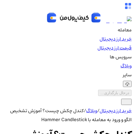
معامله
خرید ارز دیجیتال
قیمت ارز دیجیتال
سرویس ها
وبلاگ
سایر
درحال بارگذاری...
خرید ارز دیجیتال
/
وبلاگ
/
کندل چکش چیست؟ آموزش تشخیص
الگو و ورود به معامله با Hammer Candlestick