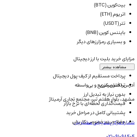
بیت‌کوین (BTC)
اتریوم (ETH)
تتر (USDT)
بایننس کوین (BNB)
و بسیاری رمزارزهای دیگر
مزایای خرید بلیت با ارز دیجیتال
مشاهده بیشتر
پرداخت مستقیم از کیف پول دیجیتال
آدرس دفتر مرکزی
تراکنش سریع و بی‌واسطه
بدون نیاز به تبدیل ارز
مشهد، بلوار هفتم تیر، مجتمع تجاری آرمیتاژ
قیمت‌گذاری لحظه‌ای با نرخ بازار
پشتیبانی کامل در مراحل خرید
حفظ حریم خصوصی کاربران
شماره مرکز پشتیبانی مشتریان
021-91098404