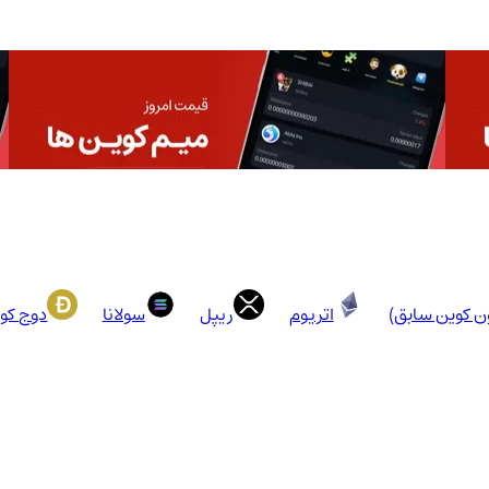
ون کوین سابق)
اتریوم
ریپل
سولانا
دوج کو