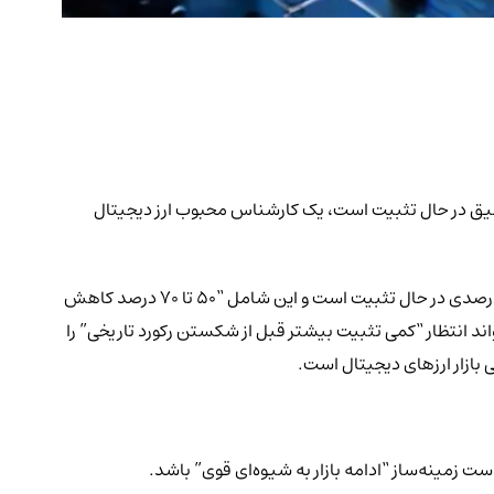
 عمیق در حال تثبیت است، یک کارشناس محبوب ارز دیجیتال
مشخصاً، معامله‌گر حرفه‌ای ارز دیجیتال، میکائیل ون دو پاپ، اخیراً مشاهده کرده است که ارزش کل بازار ارزهای دیجیتال پس از یک اصلاح ۲۵ درصدی در حال تثبیت است و این شامل “۵۰ تا ۷۰ درصد کاهش
 پاپ پیش‌بینی کرده است که بازار می‌تواند انتظار “کمی تثبیت بیشتر قبل از شکستن رکورد تاریخی” را