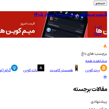
جستجو
قیمت میم کوین ها امروز ۱۶ مرداد ۱۴۰۵
اخبار
1957
برچسب های داغ
مشاهده همه
بیت کوین
همستر کامبت
نات کوین
گرام (ت
مقالات برجسته
پیشنهادی
عناوین مهم