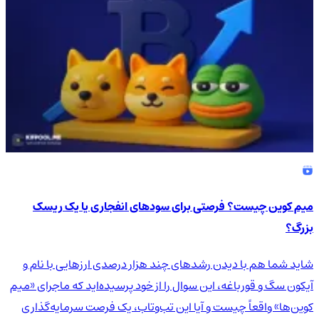
میم کوین چیست؟ فرصتی برای سودهای انفجاری یا یک ریسک
بزرگ؟
شاید شما هم با دیدن رشدهای چند هزار درصدی ارزهایی با نام و
آیکون سگ و قورباغه، این سوال را از خود پرسیده‌اید که ماجرای «میم
کوین‌ها» واقعاً چیست و آیا این تب‌وتاب، یک فرصت سرمایه‌گذاری