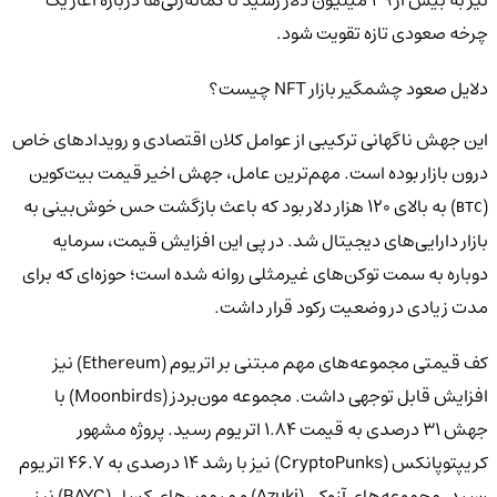
چرخه صعودی تازه تقویت شود.
دلایل صعود چشمگیر بازار NFT چیست؟
این جهش ناگهانی ترکیبی از عوامل کلان اقتصادی و رویدادهای خاص
درون بازار بوده است. مهم‌ترین عامل، جهش اخیر قیمت بیت‌کوین
(
) به بالای ۱۲۰ هزار دلار بود که باعث بازگشت حس خوش‌بینی به
BTC
بازار دارایی‌های دیجیتال شد. در پی این افزایش قیمت، سرمایه
دوباره به سمت توکن‌های غیرمثلی روانه شده است؛ حوزه‌ای که برای
مدت زیادی در وضعیت رکود قرار داشت.
کف قیمتی مجموعه‌های مهم مبتنی بر اتریوم (Ethereum) نیز
افزایش قابل توجهی داشت. مجموعه مون‌بردز (Moonbirds) با
جهش ۳۱ درصدی به قیمت ۱.۸۴ اتریوم رسید. پروژه مشهور
کریپتوپانکس (CryptoPunks) نیز با رشد ۱۴ درصدی به ۴۶.۷ اتریوم
رسید. مجموعه‌های آزوکی (Azuki) و میمون‌های کسل (BAYC) نیز