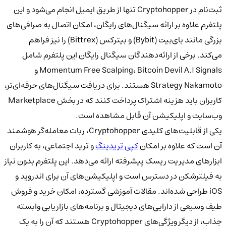
ثبت‌نام در
Cryptohopper
تنها از طریق
ایمیل
انجام می‌شود و این
پلتفرم علاوه بر
ارائه سیگنال‌های رایگان، امکان اتصال به صرافی‌های
بزرگی مانند بای‌بیت (Bybit) و بیترکس (Bittrex)
را نیز فراهم
می‌کند. برخی از ارائه‌دهندگان سیگنال رایگان این پلتفرم شامل
Momentum Free Scalping، Bitcoin Devil A.I Signals و
Strategy Nakamoto
هستند. برای دریافت سیگنال‌های حرفه‌ای‌تر،
کاربران باید هزینه اشتراک پرداخت کنند که در بخش
Marketplace
وب‌سایت و اپلیکیشن آن قابل مشاهده است.
یکی از قابلیت‌های کلیدی
Cryptohopper، ربات معامله‌گر هوشمند
آن
است که علاوه بر
امکان
کپی تریدینگ
و ترید اجتماعی، به کاربران
ابزارهای مدیریت ریسک پیشرفته ارائه می‌دهد. این پلتفرم بدون نیاز
به فیلترشکن
در دسترس است و اپلیکیشن‌های آن برای
اندروید و
iOS
طراحی شده‌اند.
مقالات آموزشی گسترده، امکان خرید و فروش
طیف وسیعی از دارایی‌های دیجیتال و برنامه‌های بازاریابی وابسته
جذاب، از دیگر ویژگی‌های Cryptohopper
هستند که آن را به یک