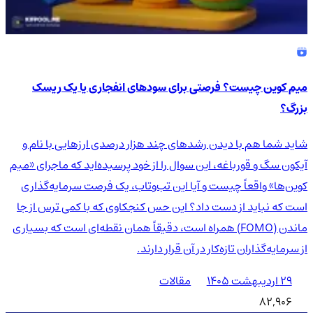
میم کوین چیست؟ فرصتی برای سودهای انفجاری یا یک ریسک
بزرگ؟
شاید شما هم با دیدن رشدهای چند هزار درصدی ارزهایی با نام و
آیکون سگ و قورباغه، این سوال را از خود پرسیده‌اید که ماجرای «میم
کوین‌ها» واقعاً چیست و آیا این تب‌وتاب، یک فرصت سرمایه‌گذاری
است که نباید از دست داد؟ این حس کنجکاوی که با کمی ترس از جا
ماندن (FOMO) همراه است، دقیقاً همان نقطه‌ای است که بسیاری
از سرمایه‌گذاران تازه‌کار در آن قرار دارند.
۲۹ اردیبهشت ۱۴۰۵
مقالات
82,906