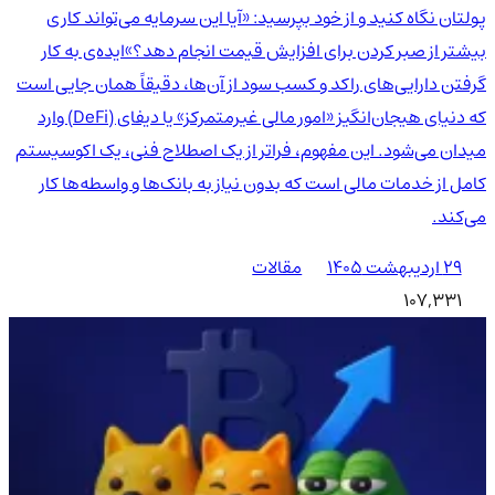
پولتان نگاه کنید و از خود بپرسید: «آیا این سرمایه می‌تواند کاری
بیشتر از صبر کردن برای افزایش قیمت انجام دهد؟»ایده‌ی به کار
گرفتن دارایی‌های راکد و کسب سود از آن‌ها، دقیقاً همان جایی است
که دنیای هیجان‌انگیز «امور مالی غیرمتمرکز» یا دیفای (DeFi) وارد
میدان می‌شود. این مفهوم، فراتر از یک اصطلاح فنی، یک اکوسیستم
کامل از خدمات مالی است که بدون نیاز به بانک‌ها و واسطه‌ها کار
می‌کند.
۲۹ اردیبهشت ۱۴۰۵
مقالات
107,331