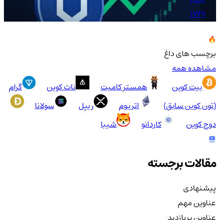
1749
برچسب های داغ
مشاهده همه
بیت کوین
همستر کامبت
نات کوین
گرام
(تون کوین سابق)
اتریوم
ریپل
سولانا
دوج کوین
کاردانو
شیبا
مقالات برجسته
پیشنهادی
عناوین مهم
عناوین پربازدید