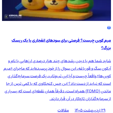
میم کوین چیست؟ فرصتی برای سودهای انفجاری یا یک ریسک
بزرگ؟
شاید شما هم با دیدن رشدهای چند هزار درصدی ارزهایی با نام و
آیکون سگ و قورباغه، این سوال را از خود پرسیده‌اید که ماجرای «میم
کوین‌ها» واقعاً چیست و آیا این تب‌وتاب، یک فرصت سرمایه‌گذاری
است که نباید از دست داد؟ این حس کنجکاوی که با کمی ترس از جا
ماندن (FOMO) همراه است، دقیقاً همان نقطه‌ای است که بسیاری
از سرمایه‌گذاران تازه‌کار در آن قرار دارند.
۲۹ اردیبهشت ۱۴۰۵
مقالات