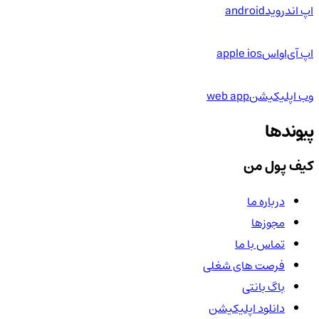
اپ اندروید
android
اپ آی‌او‌اس
apple ios
وب اپلیکیشن
web app
پیوندها
کیف پول من
درباره ما
مجوزها
تماس با ما
فرصت های شغلی
باگ بانتی
دانلود اپلیکیشن