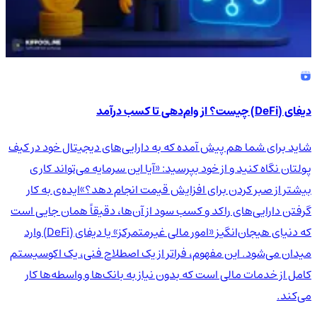
دیفای (DeFi) چیست؟ از وام‌دهی تا کسب درآمد
شاید برای شما هم پیش آمده که به دارایی‌های دیجیتال خود در کیف
پولتان نگاه کنید و از خود بپرسید: «آیا این سرمایه می‌تواند کاری
بیشتر از صبر کردن برای افزایش قیمت انجام دهد؟»ایده‌ی به کار
گرفتن دارایی‌های راکد و کسب سود از آن‌ها، دقیقاً همان جایی است
که دنیای هیجان‌انگیز «امور مالی غیرمتمرکز» یا دیفای (DeFi) وارد
میدان می‌شود. این مفهوم، فراتر از یک اصطلاح فنی، یک اکوسیستم
کامل از خدمات مالی است که بدون نیاز به بانک‌ها و واسطه‌ها کار
می‌کند.