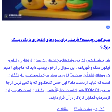
میم کوین چیست؟ فرصتی برای سودهای انفجاری یا یک ریسک
بزرگ؟
شاید شما هم با دیدن رشدهای چند هزار درصدی ارزهایی با نام و
آیکون سگ و قورباغه، این سوال را از خود پرسیده‌اید که ماجرای «میم
کوین‌ها» واقعاً چیست و آیا این تب‌وتاب، یک فرصت سرمایه‌گذاری
است که نباید از دست داد؟ این حس کنجکاوی که با کمی ترس از جا
ماندن (FOMO) همراه است، دقیقاً همان نقطه‌ای است که بسیاری
از سرمایه‌گذاران تازه‌کار در آن قرار دارند.
۲۹ اردیبهشت ۱۴۰۵
مقالات