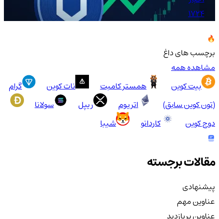
1724
برچسب های داغ
مشاهده همه
بیت کوین
همستر کامبت
نات کوین
گرام
(تون کوین سابق)
اتریوم
ریپل
سولانا
دوج کوین
کاردانو
شیبا
مقالات برجسته
پیشنهادی
عناوین مهم
عناوین پربازدید