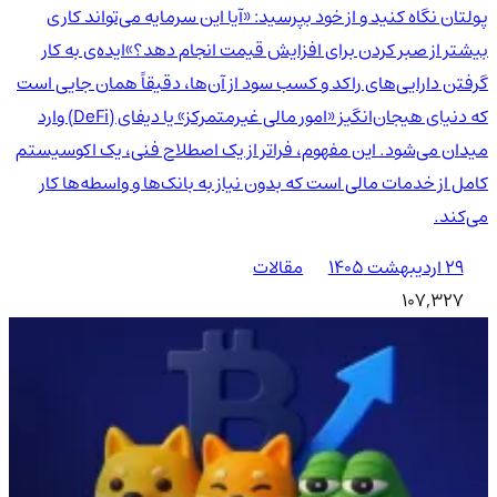
پولتان نگاه کنید و از خود بپرسید: «آیا این سرمایه می‌تواند کاری
بیشتر از صبر کردن برای افزایش قیمت انجام دهد؟»ایده‌ی به کار
گرفتن دارایی‌های راکد و کسب سود از آن‌ها، دقیقاً همان جایی است
که دنیای هیجان‌انگیز «امور مالی غیرمتمرکز» یا دیفای (DeFi) وارد
میدان می‌شود. این مفهوم، فراتر از یک اصطلاح فنی، یک اکوسیستم
کامل از خدمات مالی است که بدون نیاز به بانک‌ها و واسطه‌ها کار
می‌کند.
۲۹ اردیبهشت ۱۴۰۵
مقالات
107,327