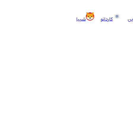
ین
کاردانو
شیبا