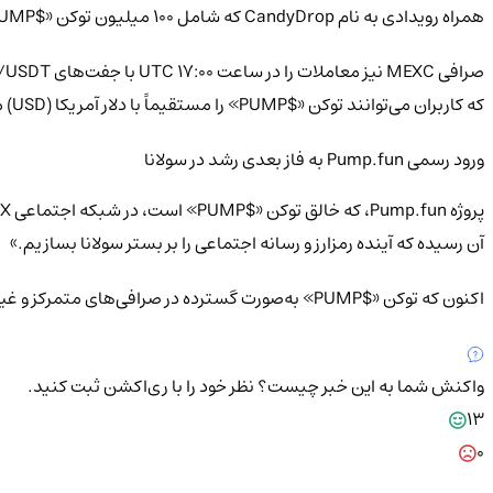
همراه رویدادی به نام CandyDrop که شامل ۱۰۰ میلیون توکن «$PUMP» برای کاربران واجد شرایط بود، فعالیت خود را گسترش داده است.
که کاربران می‌توانند توکن «$PUMP» را مستقیماً با دلار آمریکا (USD) معامله کنند.
ورود رسمی Pump.fun به فاز بعدی رشد در سولانا
آن رسیده که آینده رمزارز و رسانه اجتماعی را بر بستر سولانا بسازیم.»
اکنون که توکن «$PUMP» به‌صورت گسترده در صرافی‌های متمرکز و غیرمتمرکز لیست شده و جامعه‌ای قدرتمند از آن پشتیبانی می‌کند، پروژه وارد فاز بعدی رشد خود در اکوسیستم سولانا می‌شود.
واکنش شما به این خبر چیست؟
نظر خود را با ری‌اکشن ثبت کنید.
13
0