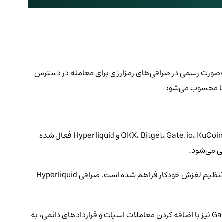
 پرسرعتی که تنها در ۱۲ دقیقه ۶۰۰ میلیون دلار جذب کرد، توکن مورد انتظار «$PUMP» از پروژه Pump.fun اکنون به‌صورت رسمی در صرافی‌های رمزارزی برای معامله در دسترس
انا محسوب می‌شود.
از تاریخ ۱۴ ژوئیه، معاملات اسپات و قراردادهای دائمی (perpetual) توکن «$PUMP» در بیشتر صرافی‌های اصلی مانند OKX، Bitget، Gate.io، KuCoin، Crypto.com، MEXC و Hyperliquid فعال شده
در کیف پول OKX و بخش تجمیع صرافی‌های غیرمتمرکز آن (DEX Aggregator)، امکان خرید و فروش خودکار «$PUMP» با بهترین قیمت‌ها و تنظیم لغزش خودکار فراهم شده است. صرافی Hyperliquid
صرافی Bitget معاملات جفت PUMP/USDT را فعال کرده و تأیید کرده است که این فهرست در ساعت ۱۷:۳۰ به وقت UTC آغاز شده است. Gate.io نیز با اضافه کردن معاملات اسپات و قراردادهای دائمی، به