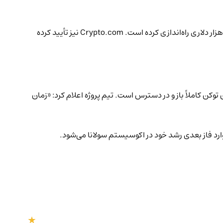
صرافی MEXC نیز معاملات را در ساعت ۱۷:۰۰ UTC با جفت‌های PUMP/USDT و PUMP/USDC آغاز کرده و کمپینی با مجموع جوایز ایردراپ ۱۵۰ هزار دلاری راه‌اندازی کرده است. Crypto.com نیز تأیید کرده
اعلام داشت که معاملات این توکن کاملاً باز و در دسترس است. تیم پروژه اعلام کرد: «زمان