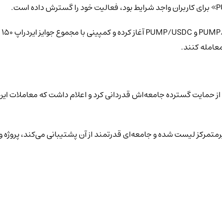
پروژه Pump.fun، که خالق توکن «$PUMP» است، در شبکه اجتماعی X از حمایت گسترده جامعه‌اش قدردانی کرد و 