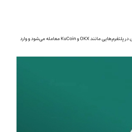
توکن پامپ (PUMP) از پروژه Pump.fun پس از جذب ۶۰۰ میلیون دلار سرمایه در ۱۲ دقیقه، در صرافی‌های بزرگ رمزارز لیست شد. این توکن اکنون در پلتفرم‌هایی مانند OKX و KuCoin معامله می‌شود و وارد