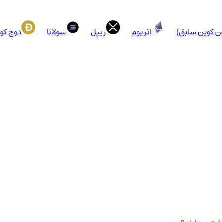
ون کوین سابق)
اتریوم
ریپل
سولانا
دوج کو