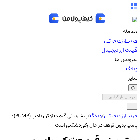
معامله
خرید ارز دیجیتال
قیمت ارز دیجیتال
سرویس ها
وبلاگ
سایر
درحال بارگذاری...
خرید ارز دیجیتال
/
وبلاگ
/
پیش‌بینی قیمت توکن پامپ (PUMP)؛
پامپ بدون توقف در حال رکوردشکنی است