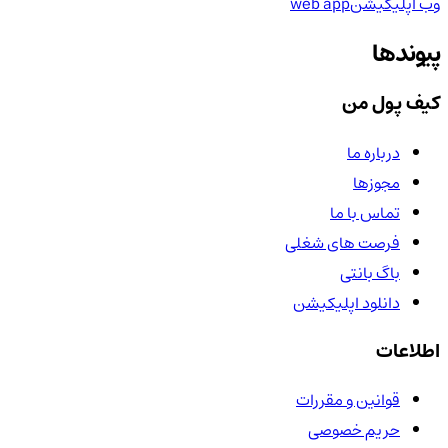
وب اپلیکیشن
web app
پیوندها
کیف پول من
درباره ما
مجوزها
تماس با ما
فرصت های شغلی
باگ بانتی
دانلود اپلیکیشن
اطلاعات
قوانین و مقررات
حریم خصوصی