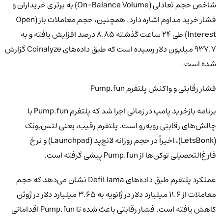
شاخص حجم تعادلی (On-Balance Volume) به برتری خریداران و
فشار خرید مداوم اشاره دارد. همچنین، حجم معاملات باز (Open
Interest) طی ۲۴ ساعت گذشته ۸.۸۵ درصد افزایش یافته و به
۹۳۷.۷ میلیون دلار رسیده است که طبق داده‌های Coinalyze گزارش
شده است.
فشار رقابتی و واکنش پلتفرم Pump.fun
برنامه بازخرید پامپ در زمانی اجرا شد که پلتفرم Pump.fun با
چالش‌های رقابتی روبه‌رو است. پلتفرم رقیب، یعنی لتس‌بونک
(LetsBonk)، اخیراً در حجم روزانه لانچ‌پد (Launchpad) و نرخ
فارغ‌التحصیلی توکن‌ها از Pump.fun پیشی گرفته است.
عملکرد پلتفرم طبق داده‌های DefiLlama نشان می‌دهد که حجم
معاملات از ۱۱.۶ میلیارد دلار در ژانویه به ۳.۶۵ میلیارد دلار در ژوئن
کاهش یافته است. فشار رقابتی باعث شده تا Pump.fun اقداماتی