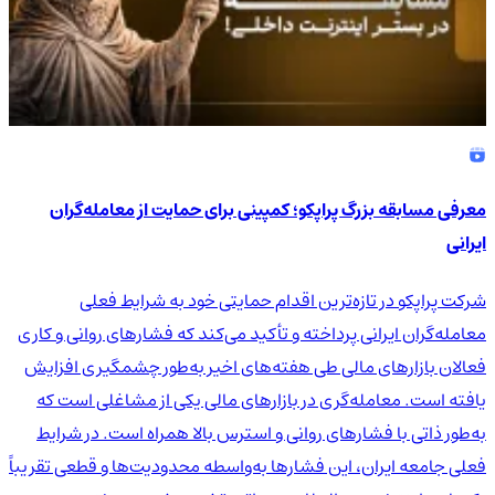
معرفی مسابقه بزرگ پراپکو؛ کمپینی برای حمایت از معامله‌گران
ایرانی
شرکت پراپکو در تازه‌ترین اقدام حمایتی خود به شرایط فعلی
معامله‌گران ایرانی پرداخته و تأکید می‌کند که فشارهای روانی و کاری
فعالان بازارهای مالی طی هفته‌های اخیر به‌طور چشمگیری افزایش
یافته است. معامله‌گری در بازارهای مالی یکی از مشاغلی است که
به‌طور ذاتی با فشارهای روانی و استرس بالا همراه است. در شرایط
فعلی جامعه ایران، این فشارها به‌واسطه محدودیت‌ها و قطعی تقریباً