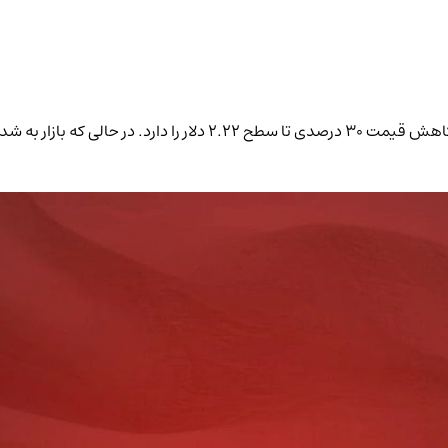
پروژه رمزارز RENDER به دلیل تشکیل الگوی نزولی سر و شانه، احتمال کاهش