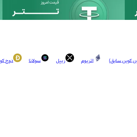
ون کوین سابق)
اتریوم
ریپل
سولانا
دوج کو