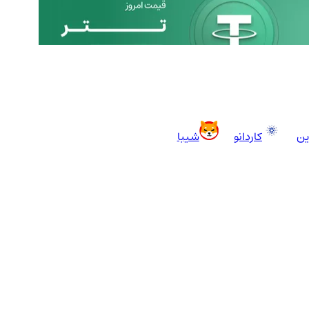
اخبار
3041
ین
کاردانو
شیبا