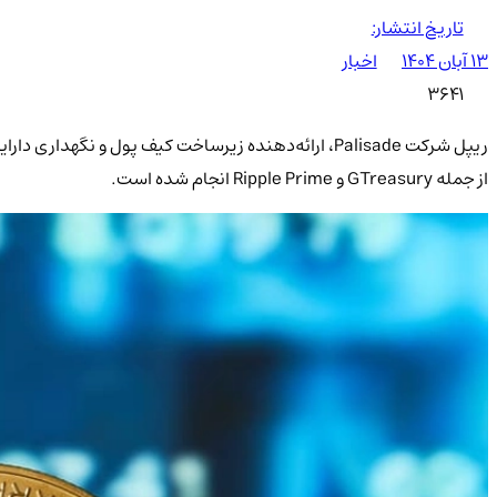
تاریخ انتشار:
۱۳ آبان ۱۴۰۴
اخبار
3641
ریپل شرکت Palisade، ارائه‌دهنده زیرساخت کیف پول و
از جمله GTreasury و Ripple Prime انجام شده است.