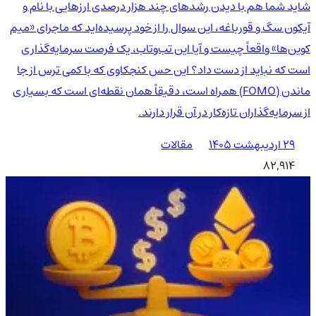
شاید شما هم با دیدن رشدهای چند هزار درصدی ارزهایی با نام و
آیکون سگ و قورباغه، این سوال را از خود پرسیده‌اید که ماجرای «میم
کوین‌ها» واقعاً چیست و آیا این تب‌وتاب، یک فرصت سرمایه‌گذاری
است که نباید از دست داد؟ این حس کنجکاوی که با کمی ترس از جا
ماندن (FOMO) همراه است، دقیقاً همان نقطه‌ای است که بسیاری
از سرمایه‌گذاران تازه‌کار در آن قرار دارند.
۲۹ اردیبهشت ۱۴۰۵
مقالات
82,914