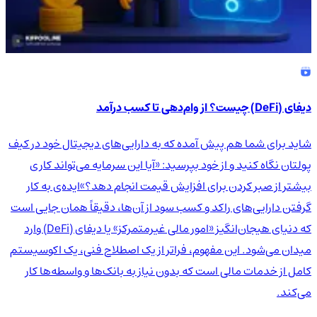
دیفای (DeFi) چیست؟ از وام‌دهی تا کسب درآمد
شاید برای شما هم پیش آمده که به دارایی‌های دیجیتال خود در کیف
پولتان نگاه کنید و از خود بپرسید: «آیا این سرمایه می‌تواند کاری
بیشتر از صبر کردن برای افزایش قیمت انجام دهد؟»ایده‌ی به کار
گرفتن دارایی‌های راکد و کسب سود از آن‌ها، دقیقاً همان جایی است
که دنیای هیجان‌انگیز «امور مالی غیرمتمرکز» یا دیفای (DeFi) وارد
میدان می‌شود. این مفهوم، فراتر از یک اصطلاح فنی، یک اکوسیستم
کامل از خدمات مالی است که بدون نیاز به بانک‌ها و واسطه‌ها کار
می‌کند.