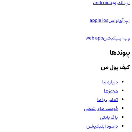
اپ اندروید
android
اپ آی‌او‌اس
apple ios
وب اپلیکیشن
web app
پیوندها
کیف پول من
درباره ما
مجوزها
تماس با ما
فرصت های شغلی
باگ بانتی
دانلود اپلیکیشن