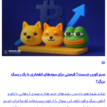
میم کوین چیست؟ فرصتی برای سودهای انفجاری یا یک ریسک
بزرگ؟
شاید شما هم با دیدن رشدهای چند هزار درصدی ارزهایی با نام و
آیکون سگ و قورباغه، این سوال را از خود پرسیده‌اید که ماجرای «میم