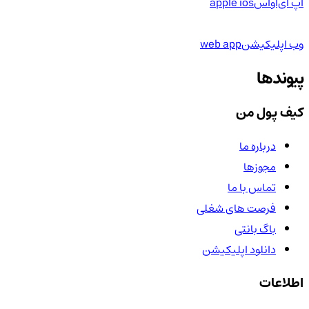
اپ آی‌او‌اس
apple ios
وب اپلیکیشن
web app
پیوندها
کیف پول من
درباره ما
مجوزها
تماس با ما
فرصت های شغلی
باگ بانتی
دانلود اپلیکیشن
اطلاعات