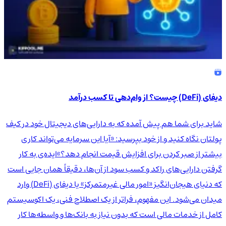
دیفای (DeFi) چیست؟ از وام‌دهی تا کسب درآمد
شاید برای شما هم پیش آمده که به دارایی‌های دیجیتال خود در کیف
پولتان نگاه کنید و از خود بپرسید: «آیا این سرمایه می‌تواند کاری
بیشتر از صبر کردن برای افزایش قیمت انجام دهد؟»ایده‌ی به کار
گرفتن دارایی‌های راکد و کسب سود از آن‌ها، دقیقاً همان جایی است
که دنیای هیجان‌انگیز «امور مالی غیرمتمرکز» یا دیفای (DeFi) وارد
میدان می‌شود. این مفهوم، فراتر از یک اصطلاح فنی، یک اکوسیستم
کامل از خدمات مالی است که بدون نیاز به بانک‌ها و واسطه‌ها کار