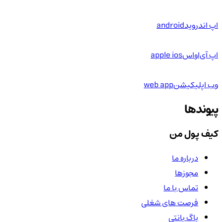
اپ اندروید
android
اپ آی‌او‌اس
apple ios
وب اپلیکیشن
web app
پیوندها
کیف پول من
درباره ما
مجوزها
تماس با ما
فرصت های شغلی
باگ بانتی